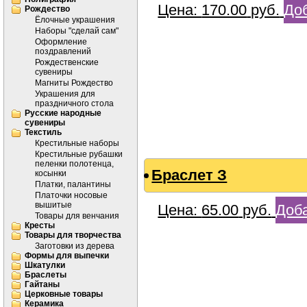
Цена:
170.00
руб.
Доб
Рождество
Ёлочные украшения
Наборы "сделай сам"
Оформление
поздравлений
Рождественские
сувениры
Магниты Рождество
Украшения для
праздничного стола
Русские народные
сувениры
Текстиль
Крестильные наборы
Крестильные рубашки
пеленки полотенца,
Браслет З
косынки
Платки, палантины
Платочки носовые
вышитые
Цена:
65.00
руб.
Доба
Товары для венчания
Кресты
Товары для творчества
Заготовки из дерева
Формы для выпечки
Шкатулки
Браслеты
Гайтаны
Церковные товары
Керамика