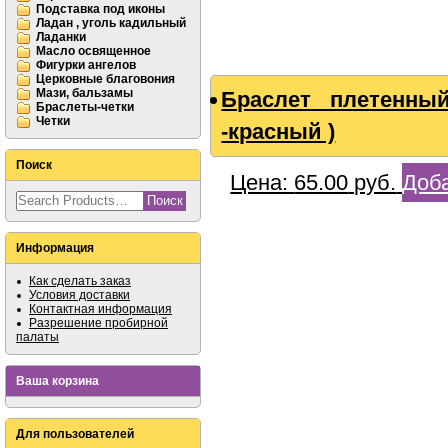
Подставка под иконы
Ладан , уголь кадильный
Ладанки
Масло освященное
Фигурки ангелов
Церковные благовония
Мази, бальзамы
Браслет плетенны
Браслеты-четки
Четки
-красный )
Поиск
Цена:
65.00
руб.
Доба
Информация
Как сделать заказ
Условия доставки
Контактная информация
Разрешение пробирной
палаты
Ваша корзина
Для пользователей