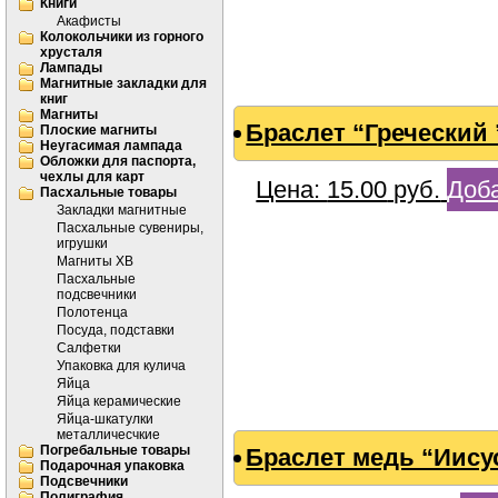
Книги
Акафисты
Колокольчики из горного
хрусталя
Лампады
Магнитные закладки для
книг
Магниты
Браслет “Греческий 
Плоские магниты
Неугасимая лампада
Обложки для паспорта,
чехлы для карт
Цена:
15.00
руб.
Доба
Пасхальные товары
Закладки магнитные
Пасхальные сувениры,
игрушки
Магниты ХВ
Пасхальные
подсвечники
Полотенца
Посуда, подставки
Салфетки
Упаковка для кулича
Яйца
Яйца керамические
Яйца-шкатулки
металличесчкие
Погребальные товары
Браслет медь “Иису
Подарочная упаковка
Подсвечники
Полиграфия