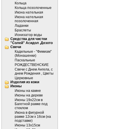
Кольца
Кольца позолоченные
Икона нательная
Икона нательная
позолоченная
Ладанки
Браслеты
Ионизатор воды
Средства для чистки
"Солей" Асидол ,Дезото
Cвечи
Кадильные - "Фимиам"
(Монашенки)
Пасхальные
РОЖДЕСТВЕНСКИЕ
Свечи с Днем Ангела, с
днем Рождения , Цветы
Церковные
Изделия из кожи
Иконы
Иконы на камне
Иконы на дереве
Иконы 19х22см в
Багетной рамке под
стеклом
Икона в фигурной
рамке 12см х 16см (на
подставке)
Иконы 13х15см