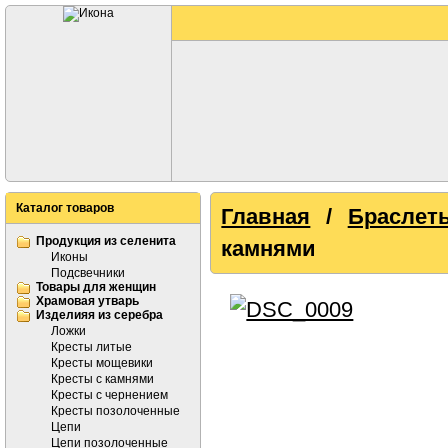
Каталог товаров
Главная
/
Браслет
Продукция из селенита
камнями
Иконы
Подсвечники
Товары для женщин
Храмовая утварь
Изделияя из серебра
Ложки
Кресты литые
Кресты мощевики
Кресты с камнями
Кресты с чернением
Кресты позолоченные
Цепи
Цепи позолоченные