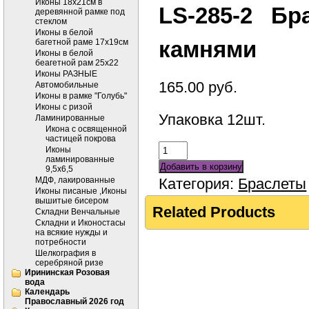
Иконы 18х21см в
LS-285-2 Бр
деревянной рамке под
стеклом
Иконы в белой
камнями
багетной раме 17х19см
Иконы в белой
беагетной рам 25х22
Иконы РАЗНЫЕ
165.00
руб.
Автомобильные
Иконы в рамке "Голубь"
Иконы с ризой
Упаковка 12шт.
Ламинированные
Икона с освященной
частицей покрова
Иконы
ламинированные
Добавить в корзину
9,5х6,5
МДФ, лакированные
Категория:
Браслеты
Иконы писаные ,Иконы
вышитые бисером
Related Products
Складни Венчальные
Складни и Иконостасы
на всякие нужды и
потребности
Шелкография в
серебряной ризе
Ирининская Розовая
вода
Календарь
Православный 2026 год