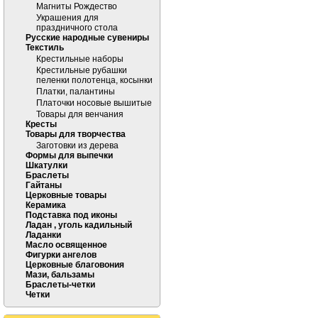
Магниты Рождество
Украшения для
праздничного стола
Русские народные сувениры
Текстиль
Крестильные наборы
Крестильные рубашки
пеленки полотенца, косынки
Платки, палантины
Платочки носовые вышитые
Товары для венчания
Кресты
Товары для творчества
Заготовки из дерева
Формы для выпечки
Шкатулки
Браслеты
Гайтаны
Церковные товары
Керамика
Подставка под иконы
Ладан , уголь кадильный
Ладанки
Масло освященное
Фигурки ангелов
Церковные благовония
Мази, бальзамы
Браслеты-четки
Четки