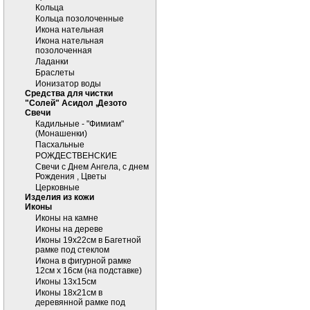
Кольца
Кольца позолоченные
Икона нательная
Икона нательная
позолоченная
Ладанки
Браслеты
Ионизатор воды
Средства для чистки
"Солей" Асидол ,Дезото
Cвечи
Кадильные - "Фимиам"
(Монашенки)
Пасхальные
РОЖДЕСТВЕНСКИЕ
Свечи с Днем Ангела, с днем
Рождения , Цветы
Церковные
Изделия из кожи
Иконы
Иконы на камне
Иконы на дереве
Иконы 19х22см в Багетной
рамке под стеклом
Икона в фигурной рамке
12см х 16см (на подставке)
Иконы 13х15см
Иконы 18х21см в
деревянной рамке под