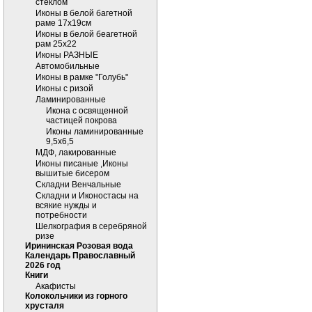
стеклом
Иконы в белой багетной
раме 17х19см
Иконы в белой беагетной
рам 25х22
Иконы РАЗНЫЕ
Автомобильные
Иконы в рамке "Голубь"
Иконы с ризой
Ламинированные
Икона с освященной
частицей покрова
Иконы ламинированные
9,5х6,5
МДФ, лакированные
Иконы писаные ,Иконы
вышитые бисером
Складни Венчальные
Складни и Иконостасы на
всякие нужды и
потребности
Шелкография в серебряной
ризе
Ирининская Розовая вода
Календарь Православный
2026 год
Книги
Акафисты
Колокольчики из горного
хрусталя