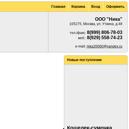
Главная
Корзина
Вход
Оформить
ООО "Ника"
105275, Москва, ул. Уткина, д.48
8(999) 806-78-03
тел./факс:
8(929) 558-74-23
моб.:
e-mail:
nika20060@yandex.ru
Новые поступления
Кошелек-сумочка