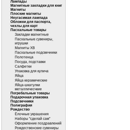
Лампады
Магнитные закладки для книг
Магниты
Плоские магниты
Неугасимая лампада
Обложки для паспорта,
чехлы для карт
Пасхальные товары
Закладки магнитные
Пасхальные сувениры,
игрушки
Магниты ХВ
Пасхальные подсвечники
Полотенца
Посуда, подставки
Салфетки
Упаковка для кулича
Яйца
Яйца керамические
Яйца-шкатулки
металличесчкие
Погребальные товары
Подарочная упаковка
Подсвечники
Полиграфия
Рождество
Ёлочные украшения
Наборы "сделай сам"
Оформление поздравлений
Рождественские сувениры