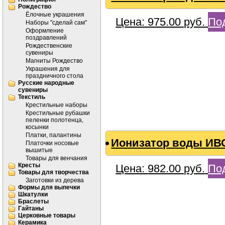
Рождество
Ёлочные украшения
Цена:
975.00
руб.
По
Наборы "сделай сам"
Оформление
поздравлений
Рождественские
сувениры
Магниты Рождество
Украшения для
праздничного стола
Русские народные
сувениры
Текстиль
Крестильные наборы
Крестильные рубашки
пеленки полотенца,
косынки
Платки, палантины
Ионизатор воды ИВС
Платочки носовые
вышитые
Товары для венчания
Кресты
Цена:
982.00
руб.
По
Товары для творчества
Заготовки из дерева
Формы для выпечки
Шкатулки
Браслеты
Гайтаны
Церковные товары
Керамика