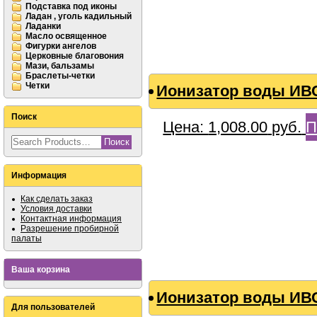
Подставка под иконы
Ладан , уголь кадильный
Ладанки
Масло освященное
Фигурки ангелов
Церковные благовония
Мази, бальзамы
Браслеты-четки
Четки
Ионизатор воды ИВС
Поиск
Цена:
1,008.00
руб.
П
Информация
Как сделать заказ
Условия доставки
Контактная информация
Разрешение пробирной
палаты
Ваша корзина
Ионизатор воды ИВС
Для пользователей