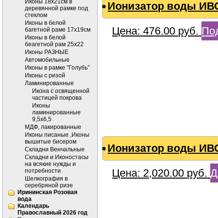
Иконы 18х21см в
Ионизатор воды ИВС
деревянной рамке под
стеклом
Иконы в белой
Цена:
476.00
руб.
По
багетной раме 17х19см
Иконы в белой
беагетной рам 25х22
Иконы РАЗНЫЕ
Автомобильные
Иконы в рамке "Голубь"
Иконы с ризой
Ламинированные
Икона с освященной
частицей покрова
Иконы
ламинированные
9,5х6,5
МДФ, лакированные
Иконы писаные ,Иконы
вышитые бисером
Ионизатор воды ИВС
Складни Венчальные
Складни и Иконостасы
на всякие нужды и
Цена:
2,020.00
руб.
Д
потребности
Шелкография в
серебряной ризе
Ирининская Розовая
вода
Календарь
Православный 2026 год