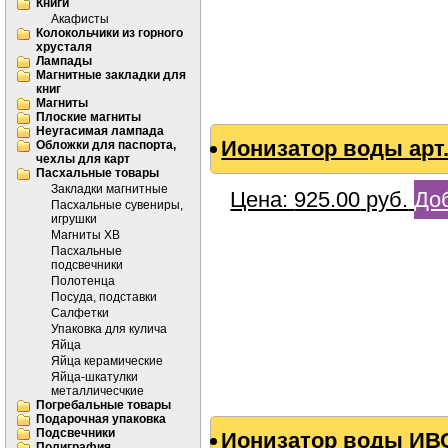
Книги
Акафисты
Колокольчики из горного
хрусталя
Лампады
Магнитные закладки для
книг
Магниты
Плоские магниты
Неугасимая лампада
Ионизатор воды арт.
Обложки для паспорта,
чехлы для карт
Пасхальные товары
Закладки магнитные
Цена:
925.00
руб.
Доб
Пасхальные сувениры,
игрушки
Магниты ХВ
Пасхальные
подсвечники
Полотенца
Посуда, подставки
Салфетки
Упаковка для кулича
Яйца
Яйца керамические
Яйца-шкатулки
металличесчкие
Погребальные товары
Подарочная упаковка
Подсвечники
Ионизатор воды ИВС
Полиграфия