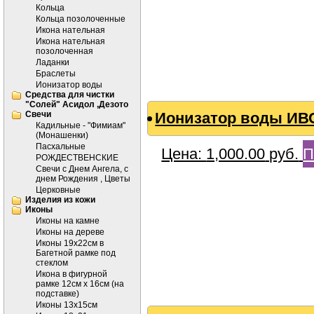
Кольца
Кольца позолоченные
Икона нательная
Икона нательная
позолоченная
Ладанки
Браслеты
Ионизатор воды
Средства для чистки
"Солей" Асидол ,Дезото
Cвечи
Ионизатор воды ИВ
Кадильные - "Фимиам"
(Монашенки)
Пасхальные
Цена:
1,000.00
руб.
П
РОЖДЕСТВЕНСКИЕ
Свечи с Днем Ангела, с
днем Рождения , Цветы
Церковные
Изделия из кожи
Иконы
Иконы на камне
Иконы на дереве
Иконы 19х22см в
Багетной рамке под
стеклом
Икона в фигурной
рамке 12см х 16см (на
подставке)
Иконы 13х15см