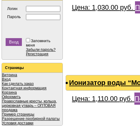
Цена:
1,030.00
руб.
П
Логин
Пароль
Запомнить
меня
Забыли пароль?
Регистрация
Страницы
Витрина
Вход
Ионизатор воды “Мо
Как сделать заказ
Контактная информация
Корзина
Оформить
Цена:
1,110.00
руб.
П
Православные кресты, кольца,
церковная утварь – ОПТОВАЯ
продажа
Пример страницы
Разрешение пробирной палаты
Условия доставки