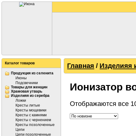
Каталог товаров
Главная
/
Изделияя 
Продукция из селенита
Иконы
Подсвечники
Ионизатор в
Товары для женщин
Храмовая утварь
Изделияя из серебра
Ложки
Отображаются все 10
Кресты литые
Кресты мощевики
Кресты с камнями
Кресты с чернением
Кресты позолоченные
Цепи
Цепи позолоченные