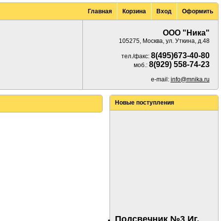
Главная
Корзина
Вход
Оформить
ООО "Ника"
105275, Москва, ул. Уткина, д.48
8(495)673-40-80
тел./факс:
8(929) 558-74-23
моб.:
e-mail:
info@mnika.ru
Новые поступления
Подсвечник №3 Иг.