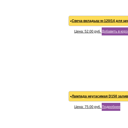
Свеча-вкладыш w-120/14 для ц
Цена:
52.00
руб.
Добавить в кор
Лампада неугасимая D150 залив
Цена:
75.00
руб.
Подробнее