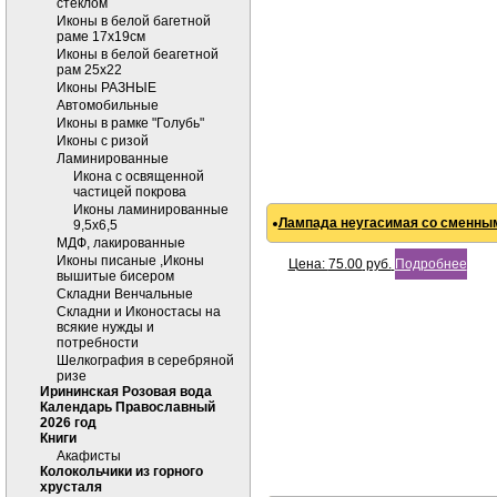
стеклом
Иконы в белой багетной
раме 17х19см
Иконы в белой беагетной
рам 25х22
Иконы РАЗНЫЕ
Автомобильные
Иконы в рамке "Голубь"
Иконы с ризой
Ламинированные
Икона с освященной
частицей покрова
Иконы ламинированные
Лампада неугасимая со сменным
9,5х6,5
МДФ, лакированные
Иконы писаные ,Иконы
Цена:
75.00
руб.
Подробнее
вышитые бисером
Складни Венчальные
Складни и Иконостасы на
всякие нужды и
потребности
Шелкография в серебряной
ризе
Ирининская Розовая вода
Календарь Православный
2026 год
Книги
Акафисты
Колокольчики из горного
хрусталя