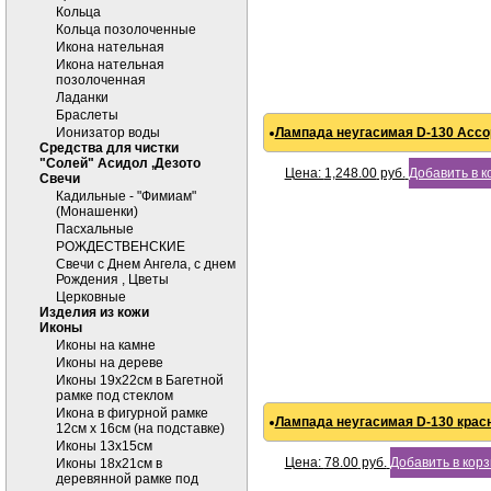
Кольца
Кольца позолоченные
Икона нательная
Икона нательная
позолоченная
Ладанки
Браслеты
Ионизатор воды
Лампада неугасимая D-130 Ассор
Средства для чистки
"Солей" Асидол ,Дезото
Цена:
1,248.00
руб.
Добавить в к
Cвечи
Кадильные - "Фимиам"
(Монашенки)
Пасхальные
РОЖДЕСТВЕНСКИЕ
Свечи с Днем Ангела, с днем
Рождения , Цветы
Церковные
Изделия из кожи
Иконы
Иконы на камне
Иконы на дереве
Иконы 19х22см в Багетной
рамке под стеклом
Икона в фигурной рамке
Лампада неугасимая D-130 крас
12см х 16см (на подставке)
Иконы 13х15см
Цена:
78.00
руб.
Добавить в кор
Иконы 18х21см в
деревянной рамке под