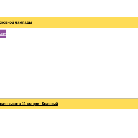
ерковной лампады
зину
ная высота 11 см цвет Красный