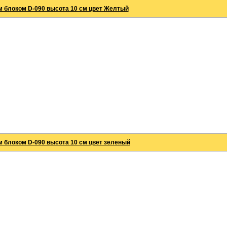
 блоком D-090 высота 10 см цвет Желтый
 блоком D-090 высота 10 см цвет зеленый