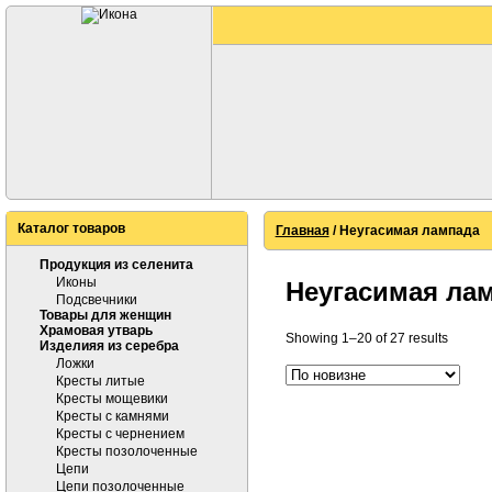
Каталог товаров
Главная
/ Неугасимая лампада
Продукция из селенита
Иконы
Неугасимая ла
Подсвечники
Товары для женщин
Храмовая утварь
Showing 1–20 of 27 results
Изделияя из серебра
Ложки
Кресты литые
Кресты мощевики
Кресты с камнями
Кресты с чернением
Кресты позолоченные
Цепи
Цепи позолоченные