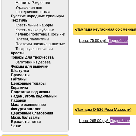
Магниты Рождество
Украшения для
праздничного стола
Русские народные сувениры
Текстиль
Крестильные наборы
Лампада неугасимая со сменным
Крестильные рубашки
пеленки полотенца, косынки
Платки, палантины
Цена:
75.00
руб.
Подробнее
Платочки носовые вышитые
Товары для венчания
Кресты
Товары для творчества
Заготовки из дерева
Формы для выпечки
Шкатулки
Браслеты
Гайтаны
Церковные товары
Керамика
Подставка под иконы
Ладан , уголь кадильный
Ладанки
Масло освященное
Фигурки ангелов
Лампада D-526 Роза (Ассорти)
Церковные благовония
Мази, бальзамы
Цена:
265.00
руб.
Подробнее
Браслеты-четки
Четки