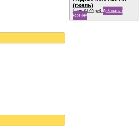
(гжель)
Цена:
91.00
руб.
Добавить в
корзину