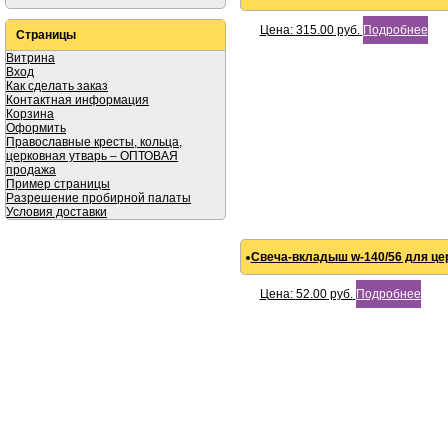
Цена:
315.00
руб.
Подробнее
Страницы
Витрина
Вход
Как сделать заказ
Контактная информация
Корзина
Оформить
Православные кресты, кольца,
церковная утварь – ОПТОВАЯ
продажа
Пример страницы
Разрешение пробирной палаты
Условия доставки
Свеча-вкладыш w-140/56 для ц
Цена:
52.00
руб.
Подробнее