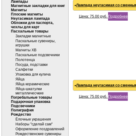
Лампады
Лампада неугасимая со сменным
Магнитные закладки для книг
Магниты
Плоские магниты
Цена:
75.00
руб.
Подробнее
Неугасимая лампада
Обложки для паспорта,
чехлы для карт
Пасхальные товары
Закладки магнитные
Пасхальные сувениры,
игрушки
Магниты ХВ
Пасхальные подсвечники
Полотенца
Посуда, подставки
Салфетки
Упаковка для кулича
Яйца
Яйца керамические
Лампада неугасимая со сменным
Яйца-шкатулки
металличесчкие
Цена:
75.00
руб.
Подробнее
Погребальные товары
Подарочная упаковка
Подсвечники
Полиграфия
Рождество
Ёлочные украшения
Наборы "сделай сам"
Оформление поздравлений
Рождественские сувениры