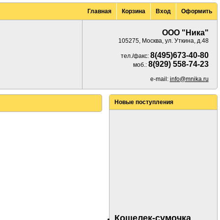
Главная
Корзина
Вход
Оформить
ООО "Ника"
105275, Москва, ул. Уткина, д.48
8(495)673-40-80
тел./факс:
8(929) 558-74-23
моб.:
e-mail:
info@mnika.ru
Новые поступления
Кошелек-сумочка