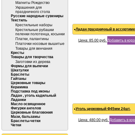
Магниты Рождество
Украшения для
праздничного стола
Русские народные сувениры
Текстиль
Крестильные наборы
Ладан праздничный в ассортиме
Крестильные рубашки
пеленки полотенца, косынки
Платки, палантины
Цена:
85.00
руб.
Добавить в кор
Платочки носовые вышитые
Товары для венчания
Кресты
Товары для творчества
Заготовки из дерева
Формы для выпечки
Шкатулки
Браслеты
Гайтаны
Церковные товары
Керамика
Подставка под иконы
Ладан , уголь кадильный
Ладанки
Масло освященное
Фигурки ангелов
Уголь церковный Ф45мм 24шт.
Церковные благовония
Мази, бальзамы
Цена:
480.00
руб.
Добавить в ко
Браслеты-четки
Четки