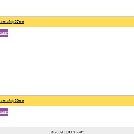
гаемый ф27мм
рзину
гаемый ф20мм
рзину
© 2009 ООО "Ника"