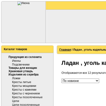
Каталог товаров
Главная
/ Ладан , уголь кадильн
Продукция из селенита
Иконы
Ладан , уголь 
Подсвечники
Товары для женщин
Храмовая утварь
Отображаются все 12 результат
Изделияя из серебра
Ложки
Кресты литые
Кресты мощевики
Кресты с камнями
Кресты с чернением
Кресты позолоченные
Цепи
Цепи позолоченные