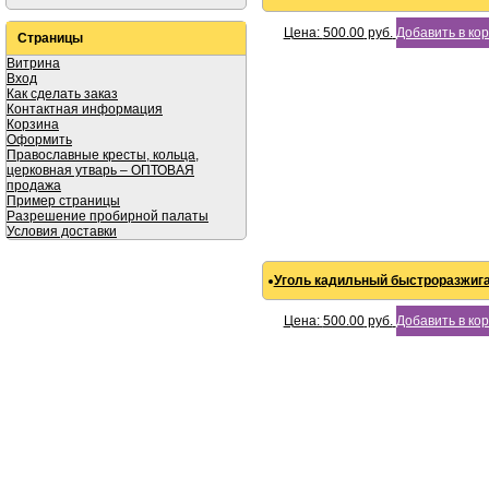
Цена:
500.00
руб.
Добавить в ко
Страницы
Витрина
Вход
Как сделать заказ
Контактная информация
Корзина
Оформить
Православные кресты, кольца,
церковная утварь – ОПТОВАЯ
продажа
Пример страницы
Разрешение пробирной палаты
Условия доставки
Уголь кадильный быстроразжи
Цена:
500.00
руб.
Добавить в ко