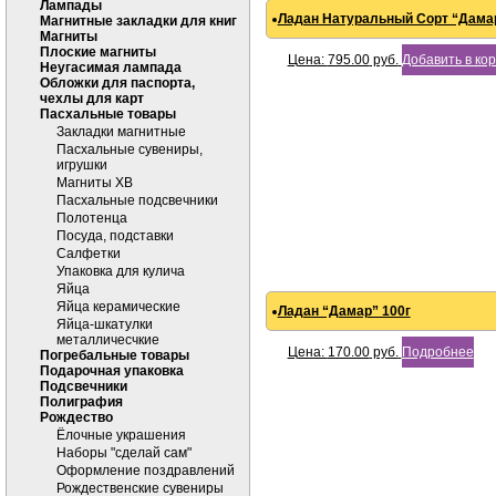
Лампады
Ладан Натуральный Сорт “Дамар 
Магнитные закладки для книг
Магниты
Плоские магниты
Цена:
795.00
руб.
Добавить в ко
Неугасимая лампада
Обложки для паспорта,
чехлы для карт
Пасхальные товары
Закладки магнитные
Пасхальные сувениры,
игрушки
Магниты ХВ
Пасхальные подсвечники
Полотенца
Посуда, подставки
Салфетки
Упаковка для кулича
Яйца
Яйца керамические
Ладан “Дамар” 100г
Яйца-шкатулки
металличесчкие
Цена:
170.00
руб.
Подробнее
Погребальные товары
Подарочная упаковка
Подсвечники
Полиграфия
Рождество
Ёлочные украшения
Наборы "сделай сам"
Оформление поздравлений
Рождественские сувениры