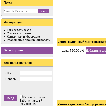
Поиск
Информация
Как сделать заказ
Условия доставки
Контактная информация
Разрешение пробирной палаты
Уголь кадильный быстроразжи
Ваша корзина
Цена:
520.00
руб.
Добавить в ко
Для пользователей
Логин
Пароль
Запомнить меня
Забыли пароль?
Регистрация
Уголь кадильный быстроразжи