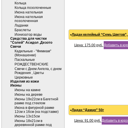
Кольца
Кольца позолоченные
Икона нательная
Икона нательная
позолоченная
Ладанки
Браслеты
Ионизатор воды
Ладан келейный “Семь Цветов”, м
Средства для чистки
"Солей" Асидол ,Дезото
Цена:
175.00
руб.
Добавить в ко
Cвечи
Кадильные - "Фимиам"
(Монашенки)
Пасхальные
РОЖДЕСТВЕНСКИЕ
Свечи с Днем Ангела, с днем
Рождения , Цветы
Церковные
Изделия из кожи
Иконы
Иконы на камне
Иконы на дереве
Иконы 19х22см в Багетной
рамке под стеклом
Икона в фигурной рамке
Ладан “Дамар” 50г
12см х 16см (на подставке)
Иконы 13х15см
Цена:
91.00
руб.
Добавить в кор
Иконы 18х21см в
деревянной рамке под