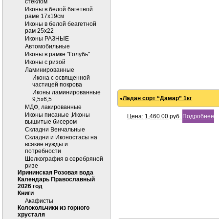
стеклом
Иконы в белой багетной
раме 17х19см
Иконы в белой беагетной
рам 25х22
Иконы РАЗНЫЕ
Автомобильные
Иконы в рамке "Голубь"
Иконы с ризой
Ламинированные
Икона с освященной
частицей покрова
Иконы ламинированные
Ладан сорт “Дамар” 1кг
9,5х6,5
МДФ, лакированные
Иконы писаные ,Иконы
Цена:
1,460.00
руб.
Подробнее
вышитые бисером
Складни Венчальные
Складни и Иконостасы на
всякие нужды и
потребности
Шелкография в серебряной
ризе
Ирининская Розовая вода
Календарь Православный
2026 год
Книги
Акафисты
Колокольчики из горного
хрусталя