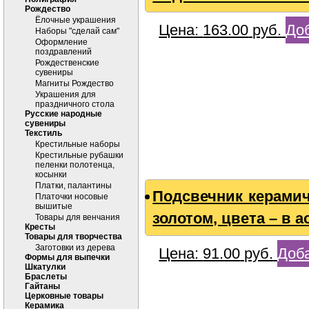
Рождество
Ёлочные украшения
Цена:
163.00
руб.
Доб
Наборы "сделай сам"
Оформление
поздравлений
Рождественские
сувениры
Магниты Рождество
Украшения для
праздничного стола
Русские народные
сувениры
Текстиль
Крестильные наборы
Крестильные рубашки
пеленки полотенца,
косынки
Платки, палантины
Подсвечник керамиче
Платочки носовые
вышитые
золотом, цвета – в 
Товары для венчания
Кресты
Товары для творчества
Заготовки из дерева
Цена:
91.00
руб.
Доба
Формы для выпечки
Шкатулки
Браслеты
Гайтаны
Церковные товары
Керамика