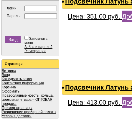
Подсвечник Латунь 
Логин
Цена:
351.00
руб.
Доб
Пароль
Запомнить
меня
Забыли пароль?
Регистрация
Страницы
Витрина
Вход
Как сделать заказ
Контактная информация
Подсвечник Латунь 
Корзина
Оформить
Православные кресты, кольца,
церковная утварь – ОПТОВАЯ
Цена:
413.00
руб.
Доб
продажа
Пример страницы
Разрешение пробирной палаты
Условия доставки