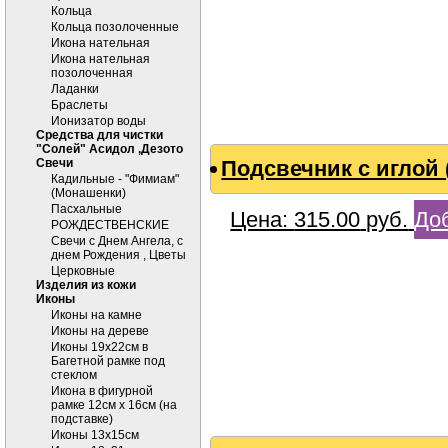
Кольца
Кольца позолоченные
Икона нательная
Икона нательная
позолоченная
Ладанки
Браслеты
Ионизатор воды
Средства для чистки
"Солей" Асидол ,Дезото
Cвечи
Подсвечник с иглой 
Кадильные - "Фимиам"
(Монашенки)
Пасхальные
Цена:
315.00
руб.
Доб
РОЖДЕСТВЕНСКИЕ
Свечи с Днем Ангела, с
днем Рождения , Цветы
Церковные
Изделия из кожи
Иконы
Иконы на камне
Иконы на дереве
Иконы 19х22см в
Багетной рамке под
стеклом
Икона в фигурной
рамке 12см х 16см (на
подставке)
Иконы 13х15см