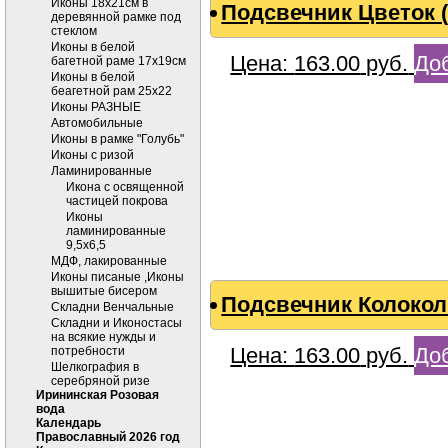
Иконы 18х21см в
Подсвечник Цветок 
деревянной рамке под
стеклом
Иконы в белой
Цена:
163.00
руб.
Доб
багетной раме 17х19см
Иконы в белой
беагетной рам 25х22
Иконы РАЗНЫЕ
Автомобильные
Иконы в рамке "Голубь"
Иконы с ризой
Ламинированные
Икона с освященной
частицей покрова
Иконы
ламинированные
9,5х6,5
МДФ, лакированные
Иконы писаные ,Иконы
вышитые бисером
Подсвечник Колокол
Складни Венчальные
Складни и Иконостасы
на всякие нужды и
Цена:
163.00
руб.
Доб
потребности
Шелкография в
серебряной ризе
Ирининская Розовая
вода
Календарь
Православный 2026 год