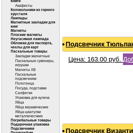
Книги
Акафисты
Колокольчики из горного
хрусталя
Лампады
Магнитные закладки для
книг
Магниты
Плоские магниты
Неугасимая лампада
Подсвечник Тюльпан
Обложки для паспорта,
чехлы для карт
Пасхальные товары
Закладки магнитные
Цена:
163.00
руб.
Доб
Пасхальные сувениры,
игрушки
Магниты ХВ
Пасхальные
подсвечники
Полотенца
Посуда, подставки
Салфетки
Упаковка для кулича
Яйца
Яйца керамические
Яйца-шкатулки
металличесчкие
Погребальные товары
Подарочная упаковка
Подсвечники
Подсвечник Византи
Полиграфия