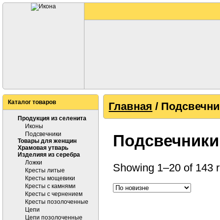
Каталог товаров
Главная
/ Подсвечн
Продукция из селенита
Иконы
Подсвечники
Подсвечники
Товары для женщин
Храмовая утварь
Изделияя из серебра
Ложки
Showing 1–20 of 143 r
Кресты литые
Кресты мощевики
Кресты с камнями
Кресты с чернением
Кресты позолоченные
Цепи
Цепи позолоченные