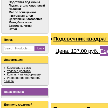
Подставка под иконы
Ладан , уголь кадильный
Ладанки
Масло освященное
Фигурки ангелов
Церковные благовония
Мази, бальзамы
Браслеты-четки
Четки
Подсвечник квадра
Поиск
Цена:
137.00
руб.
По
Информация
Как сделать заказ
Условия доставки
Контактная информация
Разрешение пробирной
палаты
Ваша корзина
Для пользователей