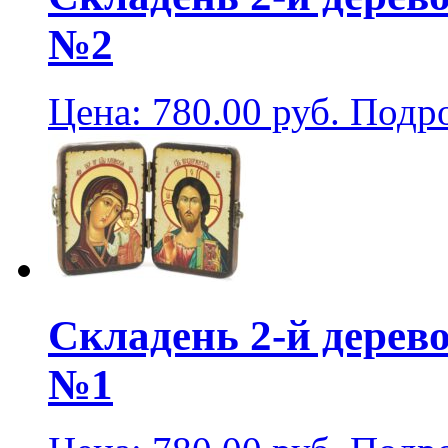
№2
Цена:
780.00
руб.
Подр
Складень 2-й дерев
№1