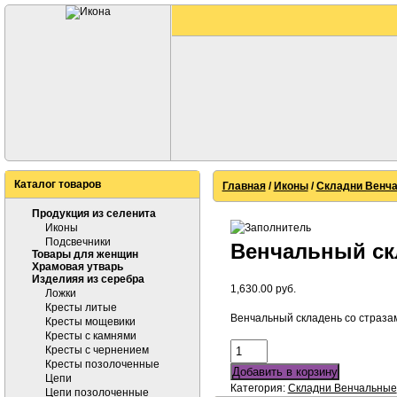
Каталог товаров
Главная
/
Иконы
/
Складни Венч
Продукция из селенита
Иконы
Подсвечники
Венчальный ск
Товары для женщин
Храмовая утварь
Изделияя из серебра
1,630.00
руб.
Ложки
Кресты литые
Венчальный складень со страза
Кресты мощевики
Кресты с камнями
Кресты с чернением
Кресты позолоченные
Добавить в корзину
Цепи
Категория:
Складни Венчальные
Цепи позолоченные