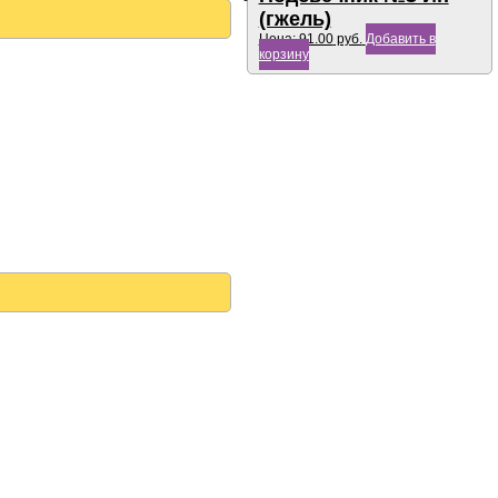
(гжель)
Цена:
91.00
руб.
Добавить в
корзину