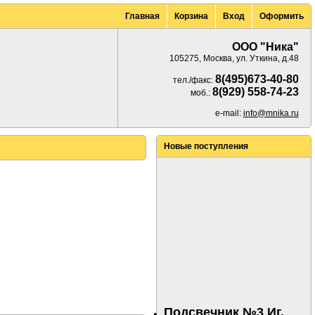
Главная
Корзина
Вход
Оформить
ООО "Ника"
105275, Москва, ул. Уткина, д.48
8(495)673-40-80
тел./факс:
8(929) 558-74-23
моб.:
e-mail:
info@mnika.ru
Новые поступления
Подсвечник №3 Иг.