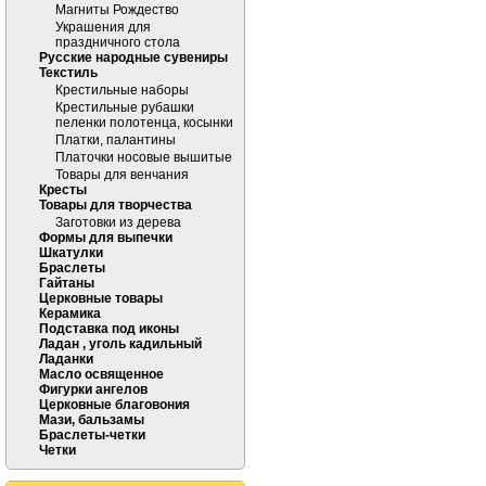
Магниты Рождество
Украшения для
праздничного стола
Русские народные сувениры
Текстиль
Крестильные наборы
Крестильные рубашки
пеленки полотенца, косынки
Платки, палантины
Платочки носовые вышитые
Товары для венчания
Кресты
Товары для творчества
Заготовки из дерева
Формы для выпечки
Шкатулки
Браслеты
Гайтаны
Церковные товары
Керамика
Подставка под иконы
Ладан , уголь кадильный
Ладанки
Масло освященное
Фигурки ангелов
Церковные благовония
Мази, бальзамы
Браслеты-четки
Четки