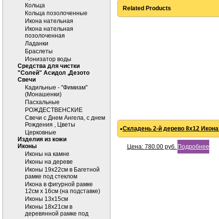
Кольца
Related Products
Кольца позолоченные
Икона нательная
Икона нательная
позолоченная
Ладанки
Браслеты
Ионизатор воды
Средства для чистки
"Солей" Асидол ,Дезото
Cвечи
Кадильные - "Фимиам"
(Монашенки)
Пасхальные
РОЖДЕСТВЕНСКИЕ
Свечи с Днем Ангела, с днем
Рождения , Цветы
Складень 2-й дерево 8х12 Икона
Церковные
Изделия из кожи
Иконы
Цена:
780.00
руб.
Подробнее
Иконы на камне
Иконы на дереве
Иконы 19х22см в Багетной
рамке под стеклом
Икона в фигурной рамке
12см х 16см (на подставке)
Иконы 13х15см
Иконы 18х21см в
деревянной рамке под