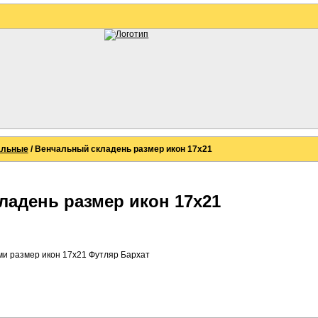
альные
/ Венчальный складень размер икон 17х21
ладень размер икон 17х21
ми размер икон 17х21 Футляр Бархат