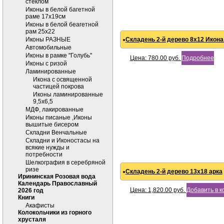
стеклом
Иконы в белой багетной
раме 17х19см
Иконы в белой беагетной
рам 25х22
Иконы РАЗНЫЕ
Складень 2-й дерево 8х12 Икона
Автомобильные
Иконы в рамке "Голубь"
Цена:
780.00
руб.
Подробнее
Иконы с ризой
Ламинированные
Икона с освященной
частицей покрова
Иконы ламинированные
9,5х6,5
МДФ, лакированные
Иконы писаные ,Иконы
вышитые бисером
Складни Венчальные
Складни и Иконостасы на
всякие нужды и
потребности
Шелкография в серебряной
ризе
Складень 2-й дерево 13х18 арка
Ирининская Розовая вода
Календарь Православный
Цена:
1,820.00
руб.
Добавить в к
2026 год
Книги
Акафисты
Колокольчики из горного
хрусталя