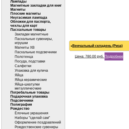
Лампады
Магнитные закладки для книг
Магниты
Плоские магниты
Неугасимая лампада
Обложки для паспорта,
чехлы для карт
Пасхальные товары
Закладки магнитные
Пасхальные сувениры,
игрушки
Венчальный складень (Риза)
Магниты ХВ
Пасхальные подсвечники
Цена:
780.00
руб.
Подробнее
Полотенца
Посуда, подставки
Салфетки
Упаковка для кулича
Яйца
Яйца керамические
Яйца-шкатулки
металличесчкие
Погребальные товары
Подарочная упаковка
Подсвечники
Полиграфия
Рождество
Ёлочные украшения
Наборы "сделай сам"
Оформление поздравлений
Рождественские сувениры