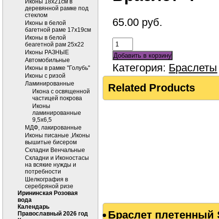
Иконы 18х21см в
деревянной рамке под
стеклом
65.00
руб.
Иконы в белой
багетной раме 17х19см
Иконы в белой
беагетной рам 25х22
Иконы РАЗНЫЕ
Добавить в корзину
Автомобильные
Категория:
Браслеты
Иконы в рамке "Голубь"
Иконы с ризой
Ламинированные
Related Products
Икона с освященной
частицей покрова
Иконы
ламинированные
9,5х6,5
МДФ, лакированные
Иконы писаные ,Иконы
вышитые бисером
Складни Венчальные
Складни и Иконостасы
на всякие нужды и
потребности
Шелкография в
серебряной ризе
Ирининская Розовая
вода
Календарь
Браслет плетенный 
Православный 2026 год