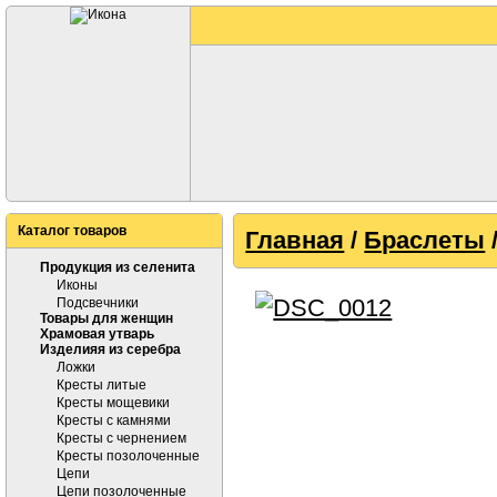
Каталог товаров
Главная
/
Браслеты
Продукция из селенита
Иконы
Подсвечники
Товары для женщин
Храмовая утварь
Изделияя из серебра
Ложки
Кресты литые
Кресты мощевики
Кресты с камнями
Кресты с чернением
Кресты позолоченные
Цепи
Цепи позолоченные