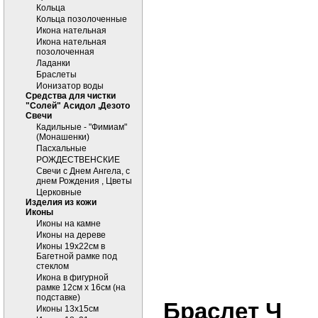
Кольца
Кольца позолоченные
Икона нательная
Икона нательная
позолоченная
Ладанки
Браслеты
Ионизатор воды
Средства для чистки
"Солей" Асидол ,Дезото
Cвечи
Кадильные - "Фимиам"
(Монашенки)
Пасхальные
РОЖДЕСТВЕНСКИЕ
Свечи с Днем Ангела, с
днем Рождения , Цветы
Церковные
Изделия из кожи
Иконы
Иконы на камне
Иконы на дереве
Иконы 19х22см в
Багетной рамке под
стеклом
Икона в фигурной
рамке 12см х 16см (на
подставке)
Браслет Ч
Иконы 13х15см