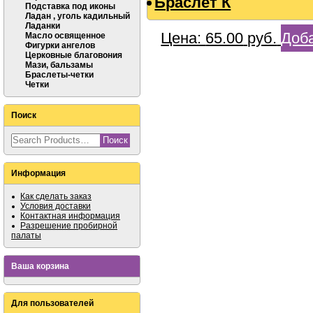
Браслет К
Подставка под иконы
Ладан , уголь кадильный
Ладанки
Цена:
65.00
руб.
Доба
Масло освященное
Фигурки ангелов
Церковные благовония
Мази, бальзамы
Браслеты-четки
Четки
Поиск
Информация
Как сделать заказ
Условия доставки
Контактная информация
Разрешение пробирной
палаты
Ваша корзина
Для пользователей