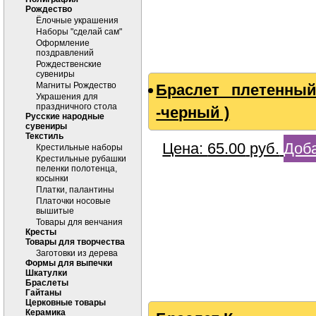
Рождество
Ёлочные украшения
Наборы "сделай сам"
Оформление
поздравлений
Рождественские
сувениры
Магниты Рождество
Браслет плетенны
Украшения для
праздничного стола
-черный )
Русские народные
сувениры
Текстиль
Цена:
65.00
руб.
Доба
Крестильные наборы
Крестильные рубашки
пеленки полотенца,
косынки
Платки, палантины
Платочки носовые
вышитые
Товары для венчания
Кресты
Товары для творчества
Заготовки из дерева
Формы для выпечки
Шкатулки
Браслеты
Гайтаны
Церковные товары
Керамика