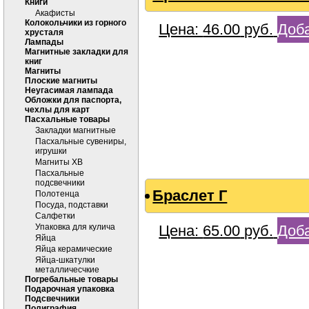
Книги
Акафисты
Колокольчики из горного
Цена:
46.00
руб.
Доба
хрусталя
Лампады
Магнитные закладки для
книг
Магниты
Плоские магниты
Неугасимая лампада
Обложки для паспорта,
чехлы для карт
Пасхальные товары
Закладки магнитные
Пасхальные сувениры,
игрушки
Магниты ХВ
Пасхальные
подсвечники
Браслет Г
Полотенца
Посуда, подставки
Салфетки
Упаковка для кулича
Цена:
65.00
руб.
Доба
Яйца
Яйца керамические
Яйца-шкатулки
металличесчкие
Погребальные товары
Подарочная упаковка
Подсвечники
Полиграфия