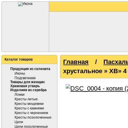
Каталог товаров
Главная
/
Пасхал
Продукция из селенита
хрустальное » ХВ» 4
Иконы
Подсвечники
Товары для женщин
Храмовая утварь
Изделияя из серебра
Ложки
Кресты литые
Кресты мощевики
Кресты с камнями
Кресты с чернением
Кресты позолоченные
Цепи
Цепи позолоченные