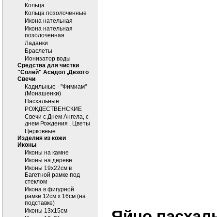
Кольца
Кольца позолоченные
Икона нательная
Икона нательная
позолоченная
Ладанки
Браслеты
Ионизатор воды
Средства для чистки
"Солей" Асидол ,Дезото
Cвечи
Кадильные - "Фимиам"
(Монашенки)
Пасхальные
РОЖДЕСТВЕНСКИЕ
Свечи с Днем Ангела, с
днем Рождения , Цветы
Церковные
Изделия из кожи
Иконы
Иконы на камне
Иконы на дереве
Иконы 19х22см в
Багетной рамке под
стеклом
Икона в фигурной
рамке 12см х 16см (на
подставке)
Иконы 13х15см
Яйцо пасхаль