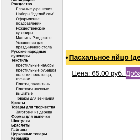
Рождество
Ёлочные украшения
Наборы "сделай сам"
Оформление
поздравлений
Рождественские
сувениры
Магниты Рождество
Украшения для
праздничного стола
Русские народные
Пасхальное яйцо (де
сувениры
Текстиль
Крестильные наборы
Крестильные рубашки
Цена:
65.00
руб.
Доба
пеленки полотенца,
косынки
Платки, палантины
Платочки носовые
вышитые
Товары для венчания
Кресты
Товары для творчества
Заготовки из дерева
Формы для выпечки
Шкатулки
Браслеты
Гайтаны
Церковные товары
Керамика