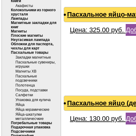
Книги
Акафисты
Колокольчики из горного
Пасхальное яйцо-мат
хрусталя
Лампады
Магнитные закладки для
книг
Цена:
325.00
руб.
Доб
Магниты
Плоские магниты
Неугасимая лампада
Обложки для паспорта,
чехлы для карт
Пасхальные товары
Закладки магнитные
Пасхальные сувениры,
игрушки
Магниты ХВ
Пасхальные
подсвечники
Полотенца
Посуда, подставки
Салфетки
Упаковка для кулича
Пасхальное яйцо (де
Яйца
Яйца керамические
Яйца-шкатулки
Цена:
130.00
руб.
Доб
металличесчкие
Погребальные товары
Подарочная упаковка
Подсвечники
Полиграфия