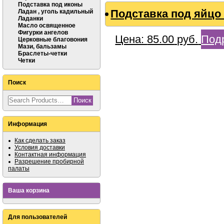
Подставка под иконы
Подставка под яйцо
Ладан , уголь кадильный
Ладанки
Масло освященное
Фигурки ангелов
Цена:
85.00
руб.
Под
Церковные благовония
Мази, бальзамы
Браслеты-четки
Четки
Поиск
Информация
Как сделать заказ
Условия доставки
Контактная информация
Разрешение пробирной
палаты
Ваша корзина
Для пользователей