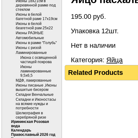
Иконы 18х21см в
деревянной рамке под
стеклом
Иконы в белой
195.00
руб.
багетной раме 17х19см
Иконы в белой
беагетной рам 25х22
Упаковка 12шт.
Иконы РАЗНЫЕ
Автомобильные
Иконы в рамке "Голубь"
Нет в наличии
Иконы с ризой
Ламинированные
Икона с освященной
Категория:
Яйца
частицей покрова
Иконы
Related Products
ламинированные
9,5х6,5
МДФ, лакированные
Иконы писаные ,Иконы
вышитые бисером
Складни Венчальные
Складни и Иконостасы
на всякие нужды и
потребности
Шелкография в
серебряной ризе
Ирининская Розовая
вода
Календарь
Православный 2026 год