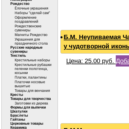
Рождество
Ёлочные украшения
Наборы "сделай сам"
Оформление
поздравлений
Рождественские
сувениры
Магниты Рождество
Б.М. Неупиваемая Ч
Украшения для
праздничного стола
у чудотворной икон
Русские народные
сувениры
Текстиль
Цена:
25.00
руб.
Доба
Крестильные наборы
Крестильные рубашки
пеленки полотенца,
косынки
Платки, палантины
Платочки носовые
вышитые
Товары для венчания
Кресты
Товары для творчества
Заготовки из дерева
Формы для выпечки
Шкатулки
Браслеты
Гайтаны
Церковные товары
Керамика