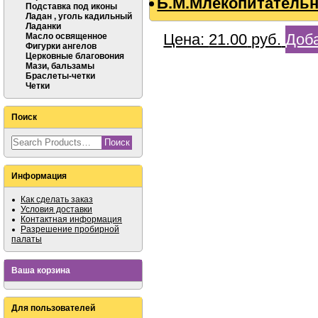
Б.М.Млекопитательн
Подставка под иконы
Ладан , уголь кадильный
Ладанки
Цена:
21.00
руб.
Доба
Масло освященное
Фигурки ангелов
Церковные благовония
Мази, бальзамы
Браслеты-четки
Четки
Поиск
Информация
Как сделать заказ
Условия доставки
Контактная информация
Разрешение пробирной
палаты
Ваша корзина
Для пользователей