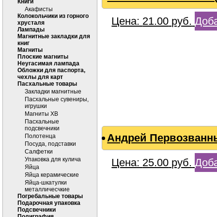
Книги
Акафисты
Колокольчики из горного
Цена:
21.00
руб.
Доба
хрусталя
Лампады
Магнитные закладки для
книг
Магниты
Плоские магниты
Неугасимая лампада
Обложки для паспорта,
чехлы для карт
Пасхальные товары
Закладки магнитные
Пасхальные сувениры,
игрушки
Магниты ХВ
Пасхальные
подсвечники
Андрей Первозванны
Полотенца
Посуда, подставки
Салфетки
Упаковка для кулича
Цена:
25.00
руб.
Доба
Яйца
Яйца керамические
Яйца-шкатулки
металличесчкие
Погребальные товары
Подарочная упаковка
Подсвечники
Полиграфия