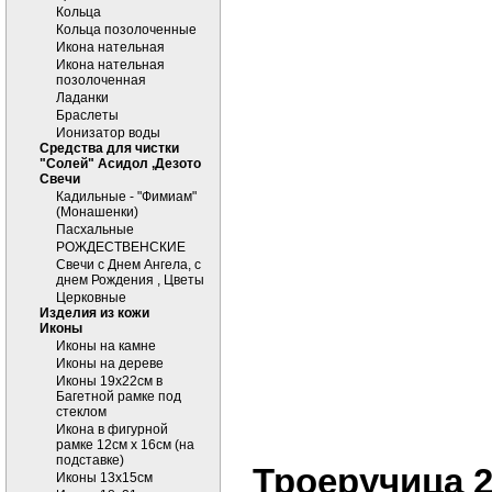
Кольца
Кольца позолоченные
Икона нательная
Икона нательная
позолоченная
Ладанки
Браслеты
Ионизатор воды
Средства для чистки
"Солей" Асидол ,Дезото
Cвечи
Кадильные - "Фимиам"
(Монашенки)
Пасхальные
РОЖДЕСТВЕНСКИЕ
Свечи с Днем Ангела, с
днем Рождения , Цветы
Церковные
Изделия из кожи
Иконы
Иконы на камне
Иконы на дереве
Иконы 19х22см в
Багетной рамке под
стеклом
Икона в фигурной
рамке 12см х 16см (на
подставке)
Троеручица 
Иконы 13х15см