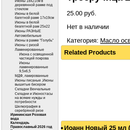
Иконы 18х21см в
деревянной рамке под
стеклом
25.00
руб.
Иконы в белой
багетной раме 17х19см
Иконы в белой
Нет в наличии
беагетной рам 25х22
Иконы РАЗНЫЕ
Автомобильные
Категория:
Масло ос
Иконы в рамке "Голубь"
Иконы с ризой
Ламинированные
Related Products
Икона с освященной
частицей покрова
Иконы
ламинированные
9,5х6,5
МДФ, лакированные
Иконы писаные ,Иконы
вышитые бисером
Складни Венчальные
Складни и Иконостасы
на всякие нужды и
потребности
Шелкография в
серебряной ризе
Ирининская Розовая
вода
Календарь
Иоанн Новый 25 мл 
Православный 2026 год