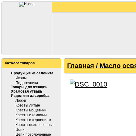
Каталог товаров
Главная
/
Масло осв
Продукция из селенита
Иконы
Подсвечники
Товары для женщин
Храмовая утварь
Изделияя из серебра
Ложки
Кресты литые
Кресты мощевики
Кресты с камнями
Кресты с чернением
Кресты позолоченные
Цепи
Цепи позолоченные