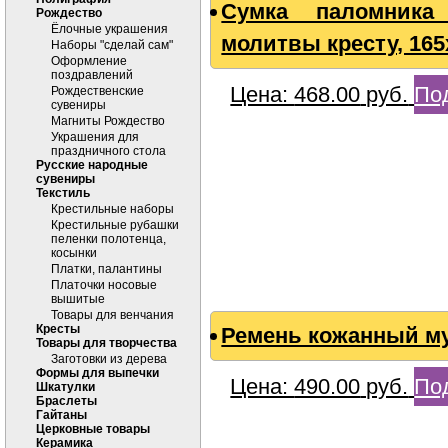
Сумка паломника 
Рождество
Ёлочные украшения
молитвы кресту, 165
Наборы "сделай сам"
Оформление
поздравлений
Цена:
468.00
руб.
По
Рождественские
сувениры
Магниты Рождество
Украшения для
праздничного стола
Русские народные
сувениры
Текстиль
Крестильные наборы
Крестильные рубашки
пеленки полотенца,
косынки
Платки, палантины
Платочки носовые
вышитые
Товары для венчания
Кресты
Ремень кожанный му
Товары для творчества
Заготовки из дерева
Формы для выпечки
Цена:
490.00
руб.
По
Шкатулки
Браслеты
Гайтаны
Церковные товары
Керамика