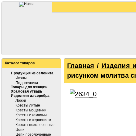
Каталог товаров
Главная
/
Изделия и
Продукция из селенита
рисунком молитва с
Иконы
Подсвечники
Товары для женщин
Храмовая утварь
Изделияя из серебра
Ложки
Кресты литые
Кресты мощевики
Кресты с камнями
Кресты с чернением
Кресты позолоченные
Цепи
Цепи позолоченные