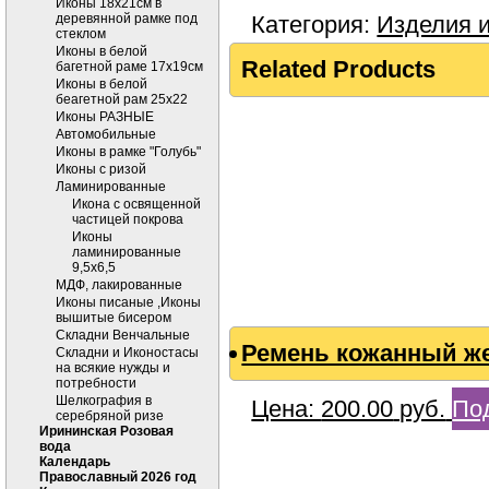
Иконы 18х21см в
деревянной рамке под
Категория:
Изделия и
стеклом
Иконы в белой
Related Products
багетной раме 17х19см
Иконы в белой
беагетной рам 25х22
Иконы РАЗНЫЕ
Автомобильные
Иконы в рамке "Голубь"
Иконы с ризой
Ламинированные
Икона с освященной
частицей покрова
Иконы
ламинированные
9,5х6,5
МДФ, лакированные
Иконы писаные ,Иконы
вышитые бисером
Складни Венчальные
Ремень кожанный ж
Складни и Иконостасы
на всякие нужды и
потребности
Шелкография в
Цена:
200.00
руб.
По
серебряной ризе
Ирининская Розовая
вода
Календарь
Православный 2026 год