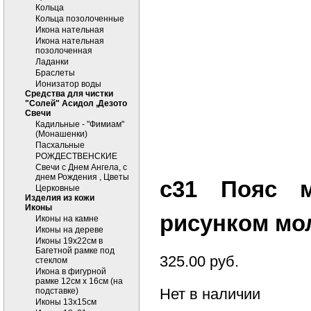
Кольца
Кольца позолоченные
Икона нательная
Икона нательная
позолоченная
Ладанки
Браслеты
Ионизатор воды
Средства для чистки
"Солей" Асидол ,Дезото
Cвечи
Кадильные - "Фимиам"
(Монашенки)
Пасхальные
РОЖДЕСТВЕНСКИЕ
Свечи с Днем Ангела, с
днем Рождения , Цветы
с31 Пояс 
Церковные
Изделия из кожи
Иконы
рисунком мо
Иконы на камне
Иконы на дереве
Иконы 19х22см в
Багетной рамке под
325.00
руб.
стеклом
Икона в фигурной
рамке 12см х 16см (на
Нет в наличии
подставке)
Иконы 13х15см