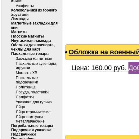
Книги
Акафисты
Колокольчики из горного
хрусталя
Лампады
Магнитные закладки для
книг
Магниты
Плоские магниты
Неугасимая лампада
Обложки для паспорта,
чехлы для карт
Обложка на военный
Пасхальные товары
Закладки магнитные
Пасхальные сувениры,
Цена:
160.00
руб.
Доб
игрушки
Магниты ХВ
Пасхальные
подсвечники
Полотенца
Посуда, подставки
Салфетки
Упаковка для кулича
Яйца
Яйца керамические
Яйца-шкатулки
металличесчкие
Погребальные товары
Подарочная упаковка
Подсвечники
Полиграфия