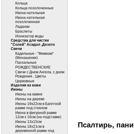
Кольца
Кольца позолоченные
Икона нательная
Икона нательная
позолоченная
Ладанки
Браслеты
Ионизатор воды
Средства для чистки
"Солей" Асидол ,Дезото
Cвечи
Кадильные - "Фимиам"
(Монашенки)
Пасхальные
РОЖДЕСТВЕНСКИЕ
Свечи с Днем Ангела, с днем
Рождения , Цветы
Церковные
Изделия из кожи
Иконы
Иконы на камне
Иконы на дереве
Иконы 19х22см в Багетной
рамке под стеклом
Икона в фигурной рамке
12см х 16см (на подставке)
Иконы 13х15см
Псалтирь, пан
Иконы 18х21см в
деревянной рамке под