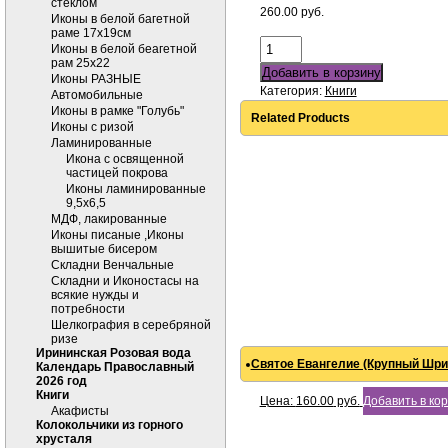
стеклом
260.00
руб.
Иконы в белой багетной
раме 17х19см
Иконы в белой беагетной
рам 25х22
Добавить в корзину
Иконы РАЗНЫЕ
Категория:
Книги
Автомобильные
Иконы в рамке "Голубь"
Related Products
Иконы с ризой
Ламинированные
Икона с освященной
частицей покрова
Иконы ламинированные
9,5х6,5
МДФ, лакированные
Иконы писаные ,Иконы
вышитые бисером
Складни Венчальные
Складни и Иконостасы на
всякие нужды и
потребности
Шелкография в серебряной
ризе
Ирининская Розовая вода
Святое Евангелие (Крупный Шри
Календарь Православный
2026 год
Книги
Цена:
160.00
руб.
Добавить в ко
Акафисты
Колокольчики из горного
хрусталя