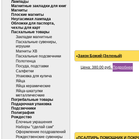
Лампады
Магнитные закладки для книг
Магниты
Плоские магниты
Неугасимая лампада
Обложки для паспорта,
чехлы для карт
Пасхальные товары
Закладки магнитные
Пасхальные сувениры,
игрушки
Магниты ХВ
Закон Божий (Зеленый)
Пасхальные подсвечники
Полотенца
Посуда, подставки
Цена:
380.00
руб.
Подробнее
Салфетки
Упаковка для кулича
Яйца
Яйца керамические
Яйца-шкатулки
металличесчкие
Погребальные товары
Подарочная упаковка
Подсвечники
Полиграфия
Рождество
Ёлочные украшения
Наборы "сделай сам"
Оформление поздравлений
Рождественские сувениры
ПСАЛТИРЬ ПОМОЩНИК И ПОКР