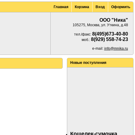
Главная
Корзина
Вход
Оформить
ООО "Ника"
105275, Москва, ул. Уткина, д.48
8(495)673-40-80
тел./факс:
8(929) 558-74-23
моб.:
e-mail:
info@mnika.ru
Новые поступления
Кошелек-сумочка