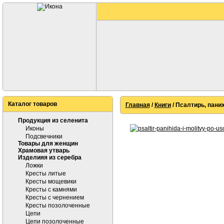
Каталог товаров
Главная
/
Книги
/ Псалтирь, пан
Продукция из селенита
Иконы
Подсвечники
Товары для женщин
Храмовая утварь
Изделияя из серебра
Ложки
Кресты литые
Кресты мощевики
Кресты с камнями
Кресты с чернением
Кресты позолоченные
Цепи
Цепи позолоченные