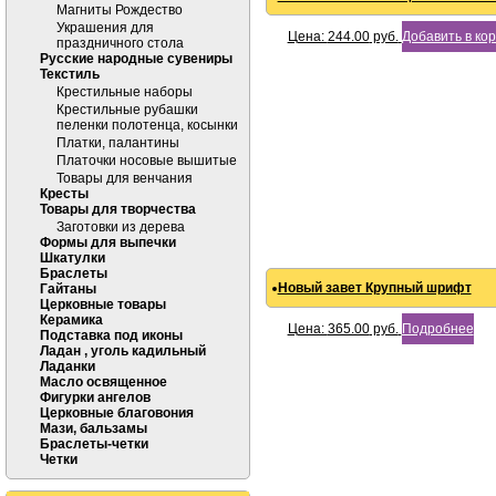
Магниты Рождество
Украшения для
Цена:
244.00
руб.
Добавить в ко
праздничного стола
Русские народные сувениры
Текстиль
Крестильные наборы
Крестильные рубашки
пеленки полотенца, косынки
Платки, палантины
Платочки носовые вышитые
Товары для венчания
Кресты
Товары для творчества
Заготовки из дерева
Формы для выпечки
Шкатулки
Браслеты
Новый завет Крупный шрифт
Гайтаны
Церковные товары
Керамика
Цена:
365.00
руб.
Подробнее
Подставка под иконы
Ладан , уголь кадильный
Ладанки
Масло освященное
Фигурки ангелов
Церковные благовония
Мази, бальзамы
Браслеты-четки
Четки