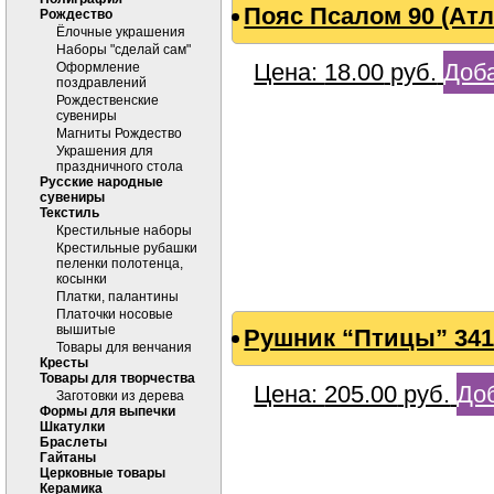
Пояс Псалом 90 (Ат
Рождество
Ёлочные украшения
Наборы "сделай сам"
Цена:
18.00
руб.
Доба
Оформление
поздравлений
Рождественские
сувениры
Магниты Рождество
Украшения для
праздничного стола
Русские народные
сувениры
Текстиль
Крестильные наборы
Крестильные рубашки
пеленки полотенца,
косынки
Платки, палантины
Платочки носовые
вышитые
Рушник “Птицы” 341
Товары для венчания
Кресты
Товары для творчества
Цена:
205.00
руб.
Доб
Заготовки из дерева
Формы для выпечки
Шкатулки
Браслеты
Гайтаны
Церковные товары
Керамика