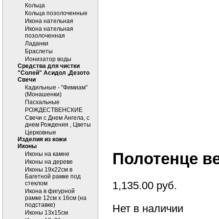
Кольца
Кольца позолоченные
Икона нательная
Икона нательная
позолоченная
Ладанки
Браслеты
Ионизатор воды
Средства для чистки
"Солей" Асидол ,Дезото
Cвечи
Кадильные - "Фимиам"
(Монашенки)
Пасхальные
РОЖДЕСТВЕНСКИЕ
Свечи с Днем Ангела, с
днем Рождения , Цветы
Церковные
Изделия из кожи
Иконы
Полотенце в
Иконы на камне
Иконы на дереве
Иконы 19х22см в
Багетной рамке под
1,135.00
руб.
стеклом
Икона в фигурной
рамке 12см х 16см (на
подставке)
Нет в наличии
Иконы 13х15см