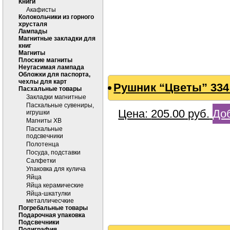
Книги
Акафисты
Колокольчики из горного
хрусталя
Лампады
Магнитные закладки для
книг
Магниты
Плоские магниты
Неугасимая лампада
Обложки для паспорта,
чехлы для карт
Рушник “Цветы” 334
Пасхальные товары
Закладки магнитные
Пасхальные сувениры,
Цена:
205.00
руб.
Доб
игрушки
Магниты ХВ
Пасхальные
подсвечники
Полотенца
Посуда, подставки
Салфетки
Упаковка для кулича
Яйца
Яйца керамические
Яйца-шкатулки
металличесчкие
Погребальные товары
Подарочная упаковка
Подсвечники
Полиграфия