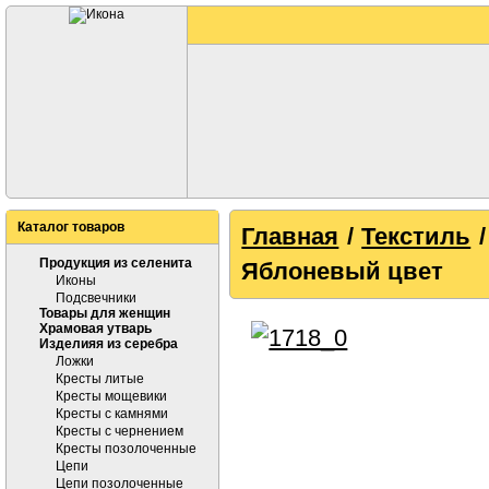
Каталог товаров
Главная
/
Текстиль
Продукция из селенита
Яблоневый цвет
Иконы
Подсвечники
Товары для женщин
Храмовая утварь
Изделияя из серебра
Ложки
Кресты литые
Кресты мощевики
Кресты с камнями
Кресты с чернением
Кресты позолоченные
Цепи
Цепи позолоченные