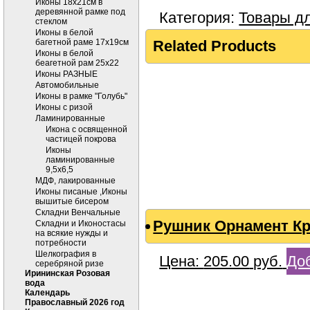
Иконы 18х21см в
деревянной рамке под
Категория:
Товары д
стеклом
Иконы в белой
багетной раме 17х19см
Related Products
Иконы в белой
беагетной рам 25х22
Иконы РАЗНЫЕ
Автомобильные
Иконы в рамке "Голубь"
Иконы с ризой
Ламинированные
Икона с освященной
частицей покрова
Иконы
ламинированные
9,5х6,5
МДФ, лакированные
Иконы писаные ,Иконы
вышитые бисером
Складни Венчальные
Рушник Орнамент К
Складни и Иконостасы
на всякие нужды и
потребности
Шелкография в
Цена:
205.00
руб.
Доб
серебряной ризе
Ирининская Розовая
вода
Календарь
Православный 2026 год