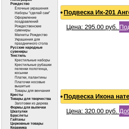
Рождество
Ёлочные украшения
Подвеска Ик-201 Анг
Наборы "сделай сам"
Оформление
поздравлений
Цена:
295.00
руб.
По
Рождественские
сувениры
Магниты Рождество
Украшения для
праздничного стола
Русские народные
сувениры
Текстиль
Крестильные наборы
Крестильные рубашки
пеленки полотенца,
косынки
Платки, палантины
Платочки носовые
вышитые
Товары для венчания
Кресты
Подвеска Икона нате
Товары для творчества
Заготовки из дерева
Формы для выпечки
Цена:
320.00
руб.
Доб
Шкатулки
Браслеты
Гайтаны
Церковные товары
Керамика