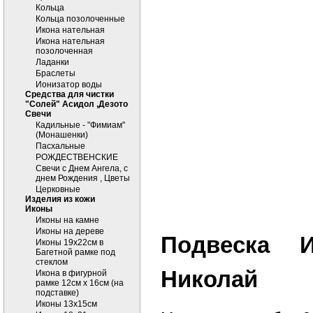
Кольца
Кольца позолоченные
Икона нательная
Икона нательная
позолоченная
Ладанки
Браслеты
Ионизатор воды
Средства для чистки
"Солей" Асидол ,Дезото
Cвечи
Кадильные - "Фимиам"
(Монашенки)
Пасхальные
РОЖДЕСТВЕНСКИЕ
Свечи с Днем Ангела, с
днем Рождения , Цветы
Церковные
Изделия из кожи
Иконы
Иконы на камне
Иконы на дереве
Подвеска И
Иконы 19х22см в
Багетной рамке под
стеклом
Николай
Икона в фигурной
рамке 12см х 16см (на
подставке)
Иконы 13х15см