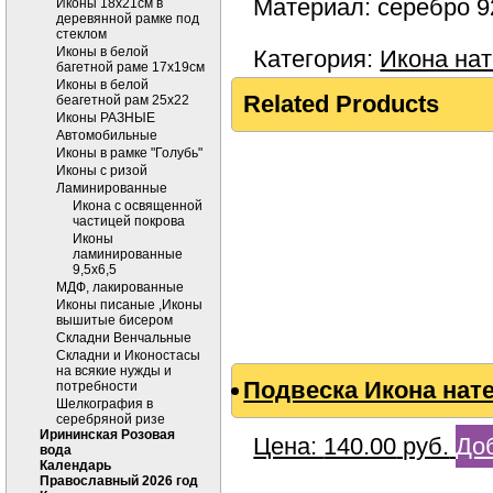
Материал: серебро 9
Иконы 18х21см в
деревянной рамке под
стеклом
Иконы в белой
Категория:
Икона на
багетной раме 17х19см
Иконы в белой
Related Products
беагетной рам 25х22
Иконы РАЗНЫЕ
Автомобильные
Иконы в рамке "Голубь"
Иконы с ризой
Ламинированные
Икона с освященной
частицей покрова
Иконы
ламинированные
9,5х6,5
МДФ, лакированные
Иконы писаные ,Иконы
вышитые бисером
Складни Венчальные
Складни и Иконостасы
на всякие нужды и
Подвеска Икона нат
потребности
Шелкография в
серебряной ризе
Ирининская Розовая
Цена:
140.00
руб.
Доб
вода
Календарь
Православный 2026 год