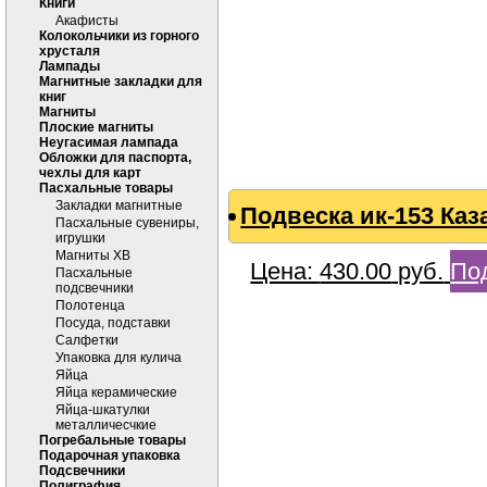
Книги
Акафисты
Колокольчики из горного
хрусталя
Лампады
Магнитные закладки для
книг
Магниты
Плоские магниты
Неугасимая лампада
Обложки для паспорта,
чехлы для карт
Пасхальные товары
Закладки магнитные
Подвеска ик-153 Каз
Пасхальные сувениры,
игрушки
Магниты ХВ
Цена:
430.00
руб.
По
Пасхальные
подсвечники
Полотенца
Посуда, подставки
Салфетки
Упаковка для кулича
Яйца
Яйца керамические
Яйца-шкатулки
металличесчкие
Погребальные товары
Подарочная упаковка
Подсвечники
Полиграфия