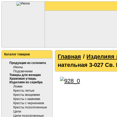
Каталог товаров
Главная
/
Изделияя 
Продукция из селенита
нательная 3-027 Св.
Иконы
Подсвечники
Товары для женщин
Храмовая утварь
Изделияя из серебра
Ложки
Кресты литые
Кресты мощевики
Кресты с камнями
Кресты с чернением
Кресты позолоченные
Цепи
Цепи позолоченные