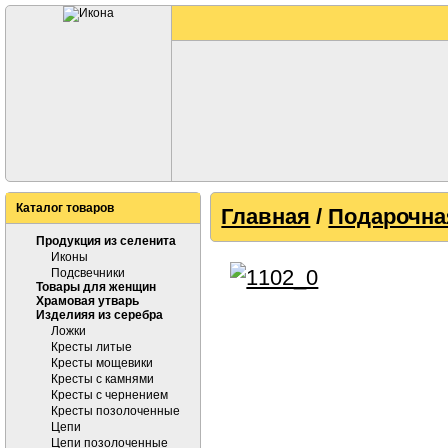
Каталог товаров
Главная
/
Подарочна
Продукция из селенита
Иконы
Подсвечники
Товары для женщин
Храмовая утварь
Изделияя из серебра
Ложки
Кресты литые
Кресты мощевики
Кресты с камнями
Кресты с чернением
Кресты позолоченные
Цепи
Цепи позолоченные