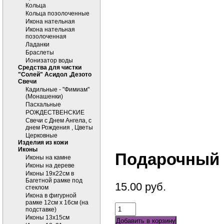
Кольца
Кольца позолоченные
Икона нательная
Икона нательная
позолоченная
Ладанки
Браслеты
Ионизатор воды
Средства для чистки
"Солей" Асидол ,Дезото
Cвечи
Кадильные - "Фимиам"
(Монашенки)
Пасхальные
РОЖДЕСТВЕНСКИЕ
Свечи с Днем Ангела, с
днем Рождения , Цветы
Церковные
Изделия из кожи
Иконы
Подарочный 
Иконы на камне
Иконы на дереве
Иконы 19х22см в
Багетной рамке под
15.00
руб.
стеклом
Икона в фигурной
рамке 12см х 16см (на
подставке)
Иконы 13х15см
Добавить в корзину