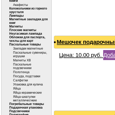
Книги
Акафисты
Колокольчики из горного
хрусталя
Лампады
Магнитные закладки для
книг
Магниты
Плоские магниты
Неугасимая лампада
Обложки для паспорта,
Мешочек подарочны
чехлы для карт
Пасхальные товары
Закладки магнитные
Пасхальные сувениры,
Цена:
10.00
руб.
Доба
игрушки
Магниты ХВ
Пасхальные
подсвечники
Полотенца
Посуда, подставки
Салфетки
Упаковка для кулича
Яйца
Яйца керамические
Яйца-шкатулки
металличесчкие
Погребальные товары
Подарочная упаковка
Подсвечники
Полиграфия