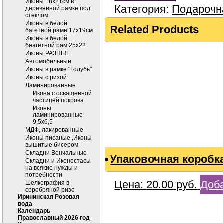
Иконы 18х21см в
Категория:
Подарочн
деревянной рамке под
стеклом
Иконы в белой
Related Products
багетной раме 17х19см
Иконы в белой
беагетной рам 25х22
Иконы РАЗНЫЕ
Автомобильные
Иконы в рамке "Голубь"
Иконы с ризой
Ламинированные
Икона с освященной
частицей покрова
Иконы
ламинированные
9,5х6,5
МДФ, лакированные
Иконы писаные ,Иконы
вышитые бисером
Складни Венчальные
Упаковочная коробка
Складни и Иконостасы
на всякие нужды и
потребности
Цена:
20.00
руб.
Доба
Шелкография в
серебряной ризе
Ирининская Розовая
вода
Календарь
Православный 2026 год