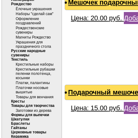
Мешочек подарочны
Рождество
Ёлочные украшения
Наборы "сделай сам"
Цена:
20.00
руб.
Доба
Оформление
поздравлений
Рождественские
сувениры
Магниты Рождество
Украшения для
праздничного стола
Русские народные
сувениры
Текстиль
Крестильные наборы
Крестильные рубашки
пеленки полотенца,
косынки
Платки, палантины
Платочки носовые
Подарочный мешочек
вышитые
Товары для венчания
Кресты
Товары для творчества
Цена:
15.00
руб.
Доба
Заготовки из дерева
Формы для выпечки
Шкатулки
Браслеты
Гайтаны
Церковные товары
Керамика