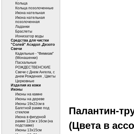
Кольца
Кольца позолоченные
Икона нательная
Икона нательная
позолоченная
Ладанки
Браслеты
Ионизатор воды
Средства для чистки
"Солей" Асидол ,Дезото
Cвечи
Кадильные - "Фимиам"
(Монашенки)
Пасхальные
РОЖДЕСТВЕНСКИЕ
Свечи с Днем Ангела, с
днем Рождения , Цветы
Церковные
Изделия из кожи
Иконы
Иконы на камне
Иконы на дереве
Иконы 19х22см в
Палантин-т
Багетной рамке под
стеклом
Икона в фигурной
рамке 12см х 16см (на
(Цвета в асс
подставке)
Иконы 13х15см