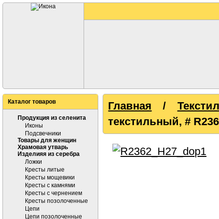
Каталог товаров
Главная
/
Тексти
Продукция из селенита
текстильный, # R236
Иконы
Подсвечники
Товары для женщин
Храмовая утварь
Изделияя из серебра
Ложки
Кресты литые
Кресты мощевики
Кресты с камнями
Кресты с чернением
Кресты позолоченные
Цепи
Цепи позолоченные