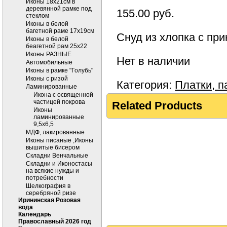
Иконы 18х21см в
деревянной рамке под
155.00
руб.
стеклом
Иконы в белой
багетной раме 17х19см
Снуд из хлопка с при
Иконы в белой
беагетной рам 25х22
Иконы РАЗНЫЕ
Нет в наличии
Автомобильные
Иконы в рамке "Голубь"
Иконы с ризой
Категория:
Платки, 
Ламинированные
Икона с освященной
частицей покрова
Related Products
Иконы
ламинированные
9,5х6,5
МДФ, лакированные
Иконы писаные ,Иконы
вышитые бисером
Складни Венчальные
Складни и Иконостасы
на всякие нужды и
потребности
Шелкография в
серебряной ризе
Ирининская Розовая
вода
Календарь
Православный 2026 год