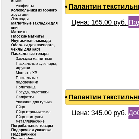
Книги
Палантин текстильн
Акафисты
Колокольчики из горного
хрусталя
Лампады
Цена:
165.00
руб.
По
Магнитные закладки для
книг
Магниты
Плоские магниты
Неугасимая лампада
Обложки для паспорта,
чехлы для карт
Пасхальные товары
Закладки магнитные
Пасхальные сувениры,
игрушки
Магниты ХВ
Пасхальные
подсвечники
Полотенца
Посуда, подставки
Палантин текстильн
Салфетки
Упаковка для кулича
Яйца
Цена:
345.00
руб.
Доб
Яйца керамические
Яйца-шкатулки
металличесчкие
Погребальные товары
Подарочная упаковка
Подсвечники
Полиграфия