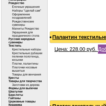
Рождество
Ёлочные украшения
Наборы "сделай сам"
Оформление
поздравлений
Рождественские
сувениры
Магниты Рождество
Украшения для
праздничного стола
Палантин текстильны
Русские народные
сувениры
Текстиль
Цена:
228.00
руб.
Доб
Крестильные наборы
Крестильные рубашки
пеленки полотенца,
косынки
Платки, палантины
Платочки носовые
вышитые
Товары для венчания
Кресты
Товары для творчества
Заготовки из дерева
Формы для выпечки
Шкатулки
Браслеты
Гайтаны
Церковные товары
Керамика