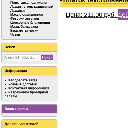
Платок текстильный,
Подставка под иконы
Ладан , уголь кадильный
Ладанки
Цена:
211.00
руб.
Доб
Масло освященное
Фигурки ангелов
Церковные благовония
Мази, бальзамы
Браслеты-четки
Четки
Поиск
Информация
Как сделать заказ
Условия доставки
Контактная информация
Разрешение пробирной
палаты
Ваша корзина
Для пользователей