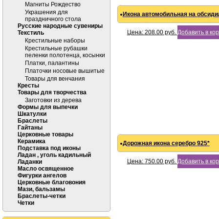
Магниты Рождество
Украшения для
Икона автомобильная на обсидиа
праздничного стола
Русские народные сувениры
Цена:
208.00
руб.
Добавить в ко
Текстиль
Крестильные наборы
Крестильные рубашки
пеленки полотенца, косынки
Платки, палантины
Платочки носовые вышитые
Товары для венчания
Кресты
Товары для творчества
Заготовки из дерева
Формы для выпечки
Шкатулки
Браслеты
Гайтаны
Церковные товары
Керамика
Дорожная икона серебро 925*
Подставка под иконы
Ладан , уголь кадильный
Цена:
750.00
руб.
Добавить в ко
Ладанки
Масло освященное
Фигурки ангелов
Церковные благовония
Мази, бальзамы
Браслеты-четки
Четки