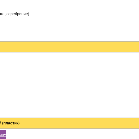
ика, серебрение)
 (пластик)
зину