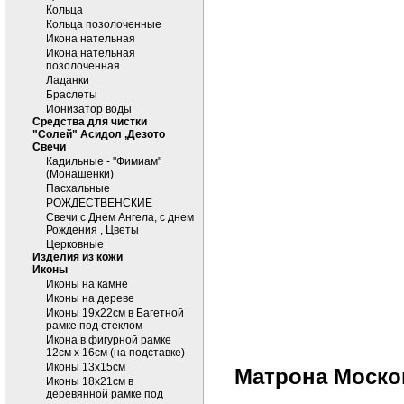
Кольца
Кольца позолоченные
Икона нательная
Икона нательная
позолоченная
Ладанки
Браслеты
Ионизатор воды
Средства для чистки
"Солей" Асидол ,Дезото
Cвечи
Кадильные - "Фимиам"
(Монашенки)
Пасхальные
РОЖДЕСТВЕНСКИЕ
Свечи с Днем Ангела, с днем
Рождения , Цветы
Церковные
Изделия из кожи
Иконы
Иконы на камне
Иконы на дереве
Иконы 19х22см в Багетной
рамке под стеклом
Икона в фигурной рамке
12см х 16см (на подставке)
Иконы 13х15см
Матрона Моско
Иконы 18х21см в
деревянной рамке под