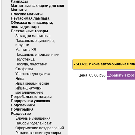
Лампады
Магнитные закладки для книг
Магниты
Плоские магниты
Неугасимая лампада
Обложки для паспорта,
чехлы для карт
Пасхальные товары
Закладки магнитные
Пасхальные сувениры,
игрушки
Магниты ХВ
Пасхальные подсвечники
Полотенца
Посуда, подставки
SLD-11 Икона автомобильная пла
Салфетки
Упаковка для кулича
Цена:
65.00
руб.
Добавить в кор
Яйца
Яйца керамические
Яйца-шкатулки
металличесчкие
Погребальные товары
Подарочная упаковка
Подсвечники
Полиграфия
Рождество
Ёлочные украшения
Наборы "сделай сам"
Оформление поздравлений
Рождественские сувениры