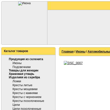
Каталог товаров
Главная
/
Иконы
/
Автомобильны
Продукция из селенита
Иконы
Подсвечники
Товары для женщин
Храмовая утварь
Изделияя из серебра
Ложки
Кресты литые
Кресты мощевики
Кресты с камнями
Кресты с чернением
Кресты позолоченные
Цепи
Цепи позолоченные