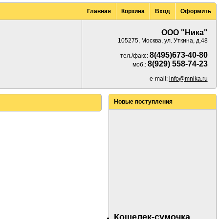
Главная
Корзина
Вход
Оформить
ООО "Ника"
105275, Москва, ул. Уткина, д.48
8(495)673-40-80
тел./факс:
8(929) 558-74-23
моб.:
e-mail:
info@mnika.ru
Новые поступления
Кошелек-сумочка