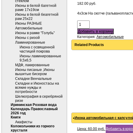
стеклом
182.00
руб.
Иконы в белой багетной
раме 17х19см
4х3см На скотче (гальванопласт
Иконы в белой беагетной
рам 25х22
Иконы РАЗНЫЕ
Автомобильные
Добавить в корзину
Иконы в рамке "Голубь"
Категория:
Автомобильные
Иконы с ризой
Ламинированные
Related Products
Икона с освященной
частицей покрова
Иконы ламинированные
9,5х6,5
МДФ, лакированные
Иконы писаные ,Иконы
вышитые бисером
Складни Венчальные
Складни и Иконостасы на
всякие нужды и
потребности
Шелкография в серебряной
ризе
Ирининская Розовая вода
Календарь Православный
2026 год
Книги
Икона автомобильная с капсулой
Акафисты
Колокольчики из горного
Цена:
60.00
руб.
Добавить в кор
хрусталя