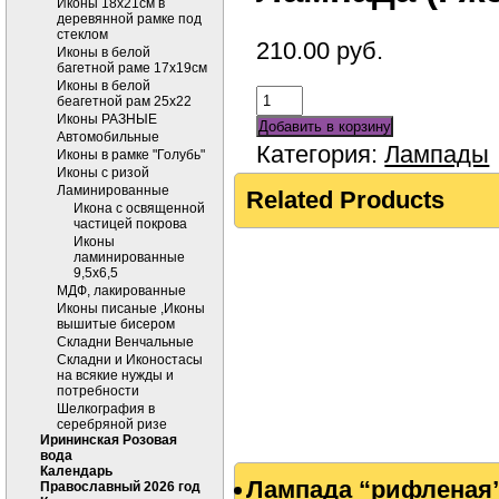
Иконы 18х21см в
деревянной рамке под
стеклом
210.00
руб.
Иконы в белой
багетной раме 17х19см
Иконы в белой
беагетной рам 25х22
Иконы РАЗНЫЕ
Добавить в корзину
Автомобильные
Категория:
Лампады
Иконы в рамке "Голубь"
Иконы с ризой
Ламинированные
Related Products
Икона с освященной
частицей покрова
Иконы
ламинированные
9,5х6,5
МДФ, лакированные
Иконы писаные ,Иконы
вышитые бисером
Складни Венчальные
Складни и Иконостасы
на всякие нужды и
потребности
Шелкография в
серебряной ризе
Ирининская Розовая
вода
Календарь
Лампада “рифленая
Православный 2026 год