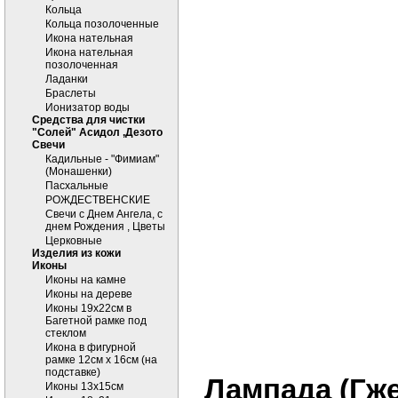
Кольца
Кольца позолоченные
Икона нательная
Икона нательная
позолоченная
Ладанки
Браслеты
Ионизатор воды
Средства для чистки
"Солей" Асидол ,Дезото
Cвечи
Кадильные - "Фимиам"
(Монашенки)
Пасхальные
РОЖДЕСТВЕНСКИЕ
Свечи с Днем Ангела, с
днем Рождения , Цветы
Церковные
Изделия из кожи
Иконы
Иконы на камне
Иконы на дереве
Иконы 19х22см в
Багетной рамке под
стеклом
Икона в фигурной
рамке 12см х 16см (на
подставке)
Лампада (Гже
Иконы 13х15см