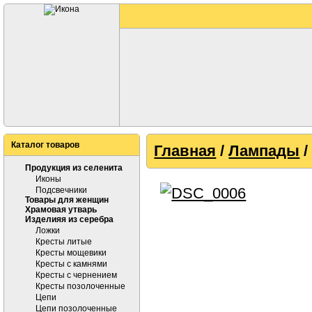
Каталог товаров
Главная
/
Лампады
/
Продукция из селенита
Иконы
Подсвечники
Товары для женщин
Храмовая утварь
Изделияя из серебра
Ложки
Кресты литые
Кресты мощевики
Кресты с камнями
Кресты с чернением
Кресты позолоченные
Цепи
Цепи позолоченные