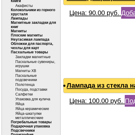
Книги
Акафисты
Колокольчики из горного
Цена:
90.00
руб.
Доба
хрусталя
Лампады
Магнитные закладки для
книг
Магниты
Плоские магниты
Неугасимая лампада
Обложки для паспорта,
чехлы для карт
Пасхальные товары
Закладки магнитные
Пасхальные сувениры,
игрушки
Магниты ХВ
Пасхальные
подсвечники
Лампада из стекла на
Полотенца
Посуда, подставки
Салфетки
Упаковка для кулича
Цена:
100.00
руб.
По
Яйца
Яйца керамические
Яйца-шкатулки
металличесчкие
Погребальные товары
Подарочная упаковка
Подсвечники
Полиграфия