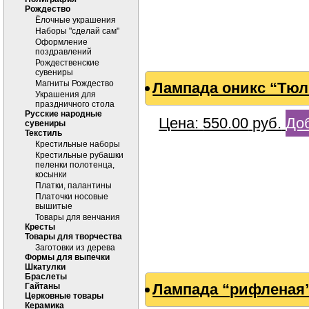
Рождество
Ёлочные украшения
Наборы "сделай сам"
Оформление
поздравлений
Рождественские
сувениры
Магниты Рождество
Лампада оникс “Тю
Украшения для
праздничного стола
Русские народные
Цена:
550.00
руб.
Доб
сувениры
Текстиль
Крестильные наборы
Крестильные рубашки
пеленки полотенца,
косынки
Платки, палантины
Платочки носовые
вышитые
Товары для венчания
Кресты
Товары для творчества
Заготовки из дерева
Формы для выпечки
Шкатулки
Браслеты
Лампада “рифленая”
Гайтаны
Церковные товары
Керамика