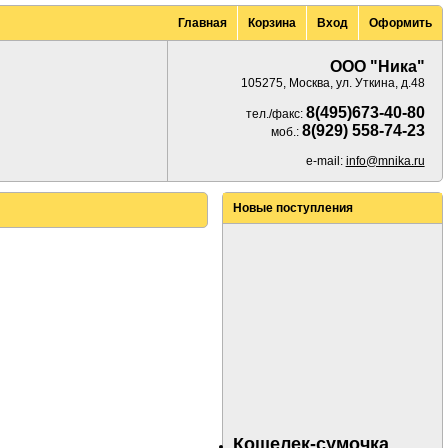
Главная
Корзина
Вход
Оформить
ООО "Ника"
105275, Москва, ул. Уткина, д.48
8(495)673-40-80
тел./факс:
8(929) 558-74-23
моб.:
e-mail:
info@mnika.ru
Новые поступления
Кошелек-сумочка