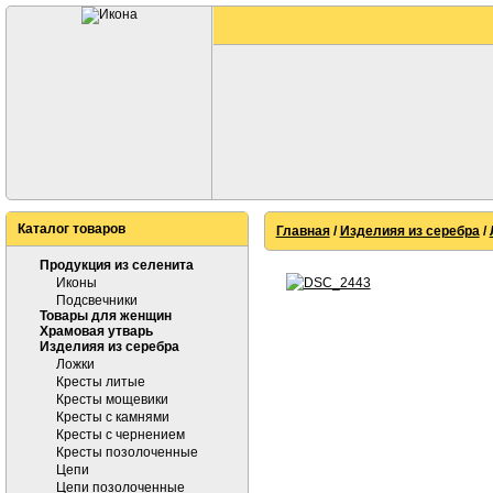
Каталог товаров
Главная
/
Изделияя из серебра
/
Продукция из селенита
Иконы
Подсвечники
Товары для женщин
Храмовая утварь
Изделияя из серебра
Ложки
Кресты литые
Кресты мощевики
Кресты с камнями
Кресты с чернением
Кресты позолоченные
Цепи
Цепи позолоченные