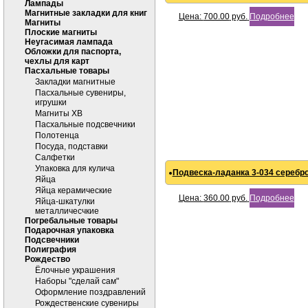
Лампады
Магнитные закладки для книг
Цена:
700.00
руб.
Подробнее
Магниты
Плоские магниты
Неугасимая лампада
Обложки для паспорта,
чехлы для карт
Пасхальные товары
Закладки магнитные
Пасхальные сувениры,
игрушки
Магниты ХВ
Пасхальные подсвечники
Полотенца
Посуда, подставки
Салфетки
Упаковка для кулича
Подвеска-ладанка 3-034 серебро
Яйца
Яйца керамические
Цена:
360.00
руб.
Подробнее
Яйца-шкатулки
металличесчкие
Погребальные товары
Подарочная упаковка
Подсвечники
Полиграфия
Рождество
Ёлочные украшения
Наборы "сделай сам"
Оформление поздравлений
Рождественские сувениры