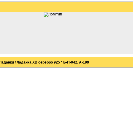
Ладанки
/ Ладанка ХВ серебро 925 * Б-П-042, А-199