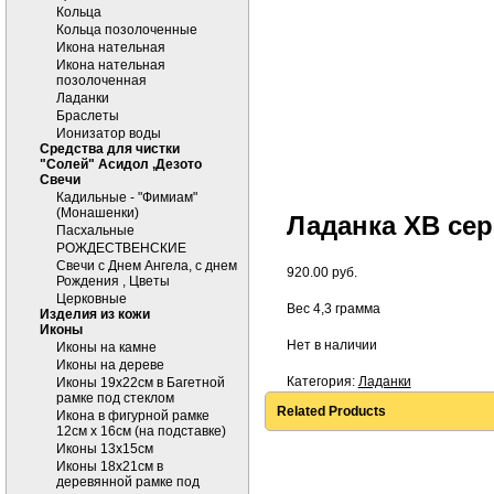
Кольца
Кольца позолоченные
Икона нательная
Икона нательная
позолоченная
Ладанки
Браслеты
Ионизатор воды
Средства для чистки
"Солей" Асидол ,Дезото
Cвечи
Кадильные - "Фимиам"
(Монашенки)
Ладанка ХВ сере
Пасхальные
РОЖДЕСТВЕНСКИЕ
Свечи с Днем Ангела, с днем
920.00
руб.
Рождения , Цветы
Церковные
Вес 4,3 грамма
Изделия из кожи
Иконы
Нет в наличии
Иконы на камне
Иконы на дереве
Категория:
Ладанки
Иконы 19х22см в Багетной
рамке под стеклом
Related Products
Икона в фигурной рамке
12см х 16см (на подставке)
Иконы 13х15см
Иконы 18х21см в
деревянной рамке под