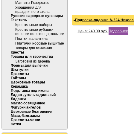
Магниты Рождество
Украшения для
праздничного стола
Русские народные сувениры
Текстиль
Подвеска-ладонка А-324 Николай
Крестильные наборы
Крестильные рубашки
Цена:
240.00
руб.
Подробнее
пеленки полотенца, косынки
Платки, палантины
Платочки носовые вышитые
Товары для венчания
Кресты
Товары для творчества
Заготовки из дерева
Формы для выпечки
Шкатулки
Браслеты
Гайтаны
Церковные товары
Керамика
Подставка под иконы
Ладан , уголь кадильный
Ладанки
Масло освященное
Фигурки ангелов
Церковные благовония
Мази, бальзамы
Браслеты-четки
Четки