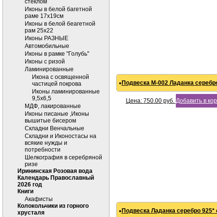
стеклом
Иконы в белой багетной
раме 17х19см
Иконы в белой беагетной
рам 25х22
Иконы РАЗНЫЕ
Автомобильные
Иконы в рамке "Голубь"
Иконы с ризой
Ламинированные
Икона с освященной
Подвеска М-002 Ладанка серебро
частицей покрова
Иконы ламинированные
9,5х6,5
Цена:
750.00
руб.
Добавить в ко
МДФ, лакированные
Иконы писаные ,Иконы
вышитые бисером
Складни Венчальные
Складни и Иконостасы на
всякие нужды и
потребности
Шелкография в серебряной
ризе
Ирининская Розовая вода
Календарь Православный
2026 год
Книги
Акафисты
Колокольчики из горного
Подвеска Ладанка серебро 925* 
хрусталя