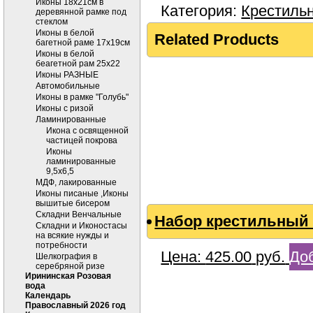
Иконы 18х21см в
Категория:
Крестиль
деревянной рамке под
стеклом
Иконы в белой
Related Products
багетной раме 17х19см
Иконы в белой
беагетной рам 25х22
Иконы РАЗНЫЕ
Автомобильные
Иконы в рамке "Голубь"
Иконы с ризой
Ламинированные
Икона с освященной
частицей покрова
Иконы
ламинированные
9,5х6,5
МДФ, лакированные
Иконы писаные ,Иконы
вышитые бисером
Складни Венчальные
Набор крестильный 
Складни и Иконостасы
на всякие нужды и
потребности
Цена:
425.00
руб.
Доб
Шелкография в
серебряной ризе
Ирининская Розовая
вода
Календарь
Православный 2026 год