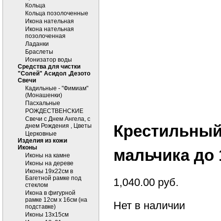
Кольца
Кольца позолоченные
Икона нательная
Икона нательная
позолоченная
Ладанки
Браслеты
Ионизатор воды
Средства для чистки
"Солей" Асидол ,Дезото
Cвечи
Кадильные - "Фимиам"
(Монашенки)
Пасхальные
РОЖДЕСТВЕНСКИЕ
Свечи с Днем Ангела, с
Крестильн
днем Рождения , Цветы
Церковные
Изделия из кожи
Иконы
мальчика до 
Иконы на камне
Иконы на дереве
Иконы 19х22см в
Багетной рамке под
1,040.00
руб.
стеклом
Икона в фигурной
рамке 12см х 16см (на
Нет в наличии
подставке)
Иконы 13х15см