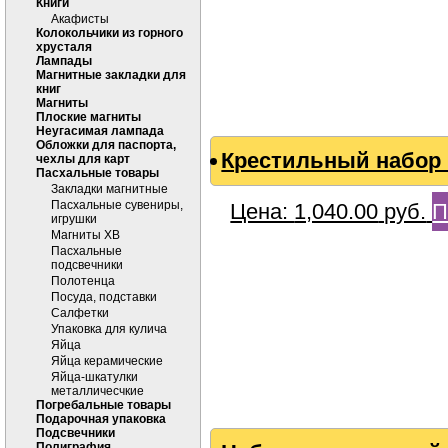
Книги
Акафисты
Колокольчики из горного
хрусталя
Лампады
Магнитные закладки для
книг
Магниты
Плоские магниты
Неугасимая лампада
Обложки для паспорта,
Крестильный набор 
чехлы для карт
Пасхальные товары
Закладки магнитные
Пасхальные сувениры,
Цена:
1,040.00
руб.
П
игрушки
Магниты ХВ
Пасхальные
подсвечники
Полотенца
Посуда, подставки
Салфетки
Упаковка для кулича
Яйца
Яйца керамические
Яйца-шкатулки
металличесчкие
Погребальные товары
Подарочная упаковка
Подсвечники
Полиграфия