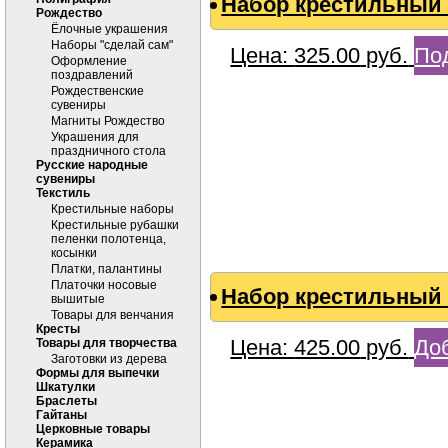
Набор крестильный 
Рождество
Ёлочные украшения
Наборы "сделай сам"
Цена:
325.00
руб.
По
Оформление
поздравлений
Рождественские
сувениры
Магниты Рождество
Украшения для
праздничного стола
Русские народные
сувениры
Текстиль
Крестильные наборы
Крестильные рубашки
пеленки полотенца,
косынки
Платки, палантины
Платочки носовые
Набор крестильный 
вышитые
Товары для венчания
Кресты
Цена:
425.00
руб.
Доб
Товары для творчества
Заготовки из дерева
Формы для выпечки
Шкатулки
Браслеты
Гайтаны
Церковные товары
Керамика