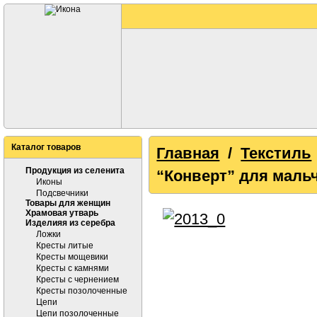
Каталог товаров
Главная
/
Текстиль
Продукция из селенита
“Конверт” для мальч
Иконы
Подсвечники
Товары для женщин
Храмовая утварь
Изделияя из серебра
Ложки
Кресты литые
Кресты мощевики
Кресты с камнями
Кресты с чернением
Кресты позолоченные
Цепи
Цепи позолоченные