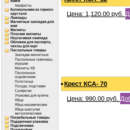
Книги
Акафисты
Колокольчики из горного
Цена:
1,120.00
руб.
Д
хрусталя
Лампады
Магнитные закладки для
книг
Магниты
Плоские магниты
Неугасимая лампада
Обложки для паспорта,
чехлы для карт
Пасхальные товары
Закладки магнитные
Пасхальные сувениры,
игрушки
Магниты ХВ
Пасхальные
подсвечники
Полотенца
Крест КСА- 70
Посуда, подставки
Салфетки
Упаковка для кулича
Цена:
990.00
руб.
Доб
Яйца
Яйца керамические
Яйца-шкатулки
металличесчкие
Погребальные товары
Подарочная упаковка
Подсвечники
Полиграфия