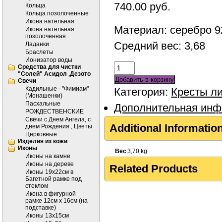
740.00
руб.
Кольца
Кольца позолоченные
Икона нательная
Материал: серебро 9
Икона нательная
позолоченная
Средний вес: 3,68
Ладанки
Браслеты
Ионизатор воды
Средства для чистки
"Солей" Асидол ,Дезото
Добавить в корзину
Cвечи
Кадильные - "Фимиам"
Категория:
Кресты л
(Монашенки)
Пасхальные
Дополнительная ин
РОЖДЕСТВЕНСКИЕ
Свечи с Днем Ангела, с
Additional Informatio
днем Рождения , Цветы
Церковные
Изделия из кожи
Иконы
Вес
3,70 kg
Иконы на камне
Иконы на дереве
Related Products
Иконы 19х22см в
Багетной рамке под
стеклом
Икона в фигурной
рамке 12см х 16см (на
подставке)
Иконы 13х15см