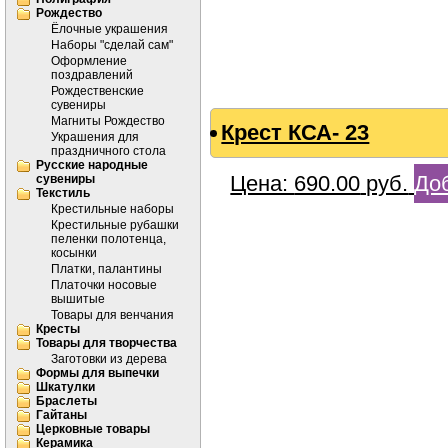
Рождество
Ёлочные украшения
Наборы "сделай сам"
Оформление
поздравлений
Рождественские
сувениры
Магниты Рождество
Крест КСА- 23
Украшения для
праздничного стола
Русские народные
Цена:
690.00
руб.
Доб
сувениры
Текстиль
Крестильные наборы
Крестильные рубашки
пеленки полотенца,
косынки
Платки, палантины
Платочки носовые
вышитые
Товары для венчания
Кресты
Товары для творчества
Заготовки из дерева
Формы для выпечки
Шкатулки
Браслеты
Гайтаны
Церковные товары
Керамика