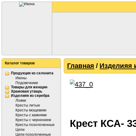
Каталог товаров
Главная
/
Изделияя 
Продукция из селенита
Иконы
Подсвечники
Товары для женщин
Храмовая утварь
Изделияя из серебра
Ложки
Кресты литые
Кресты мощевики
Кресты с камнями
Кресты с чернением
Крест КСА- 3
Кресты позолоченные
Цепи
Цепи позолоченные