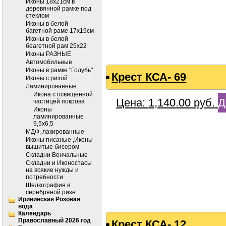
Иконы 18х21см в
деревянной рамке под
стеклом
Иконы в белой
багетной раме 17х19см
Иконы в белой
беагетной рам 25х22
Иконы РАЗНЫЕ
Автомобильные
Иконы в рамке "Голубь"
Крест КСА- 69
Иконы с ризой
Ламинированные
Икона с освященной
Цена:
1,140.00
руб.
Д
частицей покрова
Иконы
ламинированные
9,5х6,5
МДФ, лакированные
Иконы писаные ,Иконы
вышитые бисером
Складни Венчальные
Складни и Иконостасы
на всякие нужды и
потребности
Шелкография в
серебряной ризе
Ирининская Розовая
вода
Календарь
Православный 2026 год
Крест КСА- 12