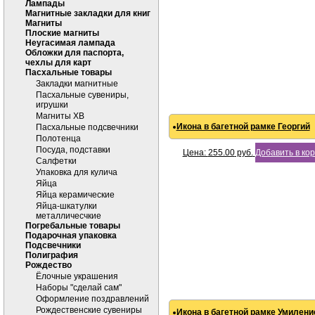
Лампады
Магнитные закладки для книг
Магниты
Плоские магниты
Неугасимая лампада
Обложки для паспорта,
чехлы для карт
Пасхальные товары
Закладки магнитные
Пасхальные сувениры,
игрушки
Магниты ХВ
Икона в багетной рамке Георгий
Пасхальные подсвечники
Полотенца
Посуда, подставки
Цена:
255.00
руб.
Добавить в ко
Салфетки
Упаковка для кулича
Яйца
Яйца керамические
Яйца-шкатулки
металличесчкие
Погребальные товары
Подарочная упаковка
Подсвечники
Полиграфия
Рождество
Ёлочные украшения
Наборы "сделай сам"
Оформление поздравлений
Рождественские сувениры
Икона в багетной рамке Умиление