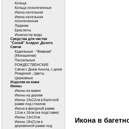
Кольца
Кольца позолоченные
Икона нательная
Икона нательная
позолоченная
Ладанки
Браслеты
Ионизатор воды
Средства для чистки
"Солей" Асидол ,Дезото
Cвечи
Кадильные - "Фимиам"
(Монашенки)
Пасхальные
РОЖДЕСТВЕНСКИЕ
Свечи с Днем Ангела, с днем
Рождения , Цветы
Церковные
Изделия из кожи
Иконы
Иконы на камне
Иконы на дереве
Иконы 19х22см в Багетной
рамке под стеклом
Икона в фигурной рамке
12см х 16см (на подставке)
Иконы 13х15см
Икона в багетн
Иконы 18х21см в
деревянной рамке под