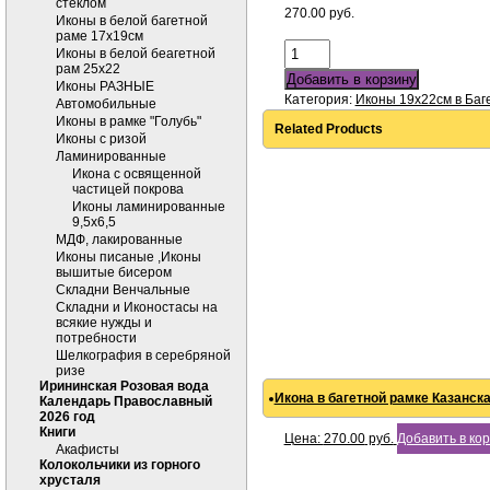
стеклом
270.00
руб.
Иконы в белой багетной
раме 17х19см
Иконы в белой беагетной
рам 25х22
Добавить в корзину
Иконы РАЗНЫЕ
Категория:
Иконы 19х22см в Баг
Автомобильные
Иконы в рамке "Голубь"
Related Products
Иконы с ризой
Ламинированные
Икона с освященной
частицей покрова
Иконы ламинированные
9,5х6,5
МДФ, лакированные
Иконы писаные ,Иконы
вышитые бисером
Складни Венчальные
Складни и Иконостасы на
всякие нужды и
потребности
Шелкография в серебряной
ризе
Ирининская Розовая вода
Икона в багетной рамке Казанска
Календарь Православный
2026 год
Книги
Цена:
270.00
руб.
Добавить в ко
Акафисты
Колокольчики из горного
хрусталя