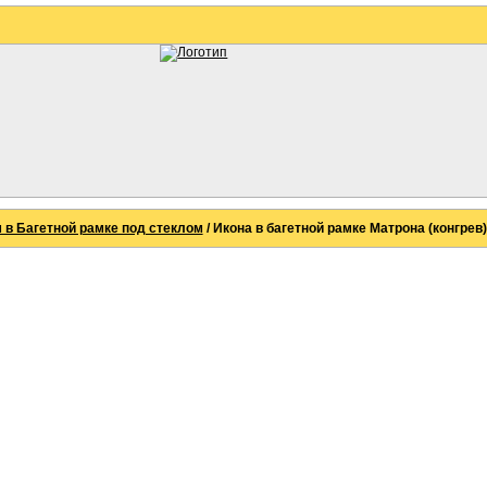
 в Багетной рамке под стеклом
/ Икона в багетной рамке Матрона (конгрев)