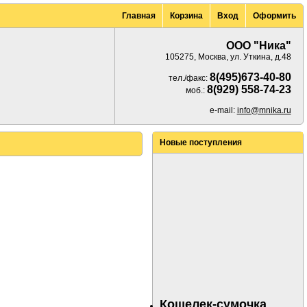
Главная
Корзина
Вход
Оформить
ООО "Ника"
105275, Москва, ул. Уткина, д.48
8(495)673-40-80
тел./факс:
8(929) 558-74-23
моб.:
e-mail:
info@mnika.ru
Новые поступления
Кошелек-сумочка