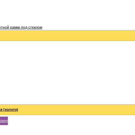
етной рамке под стеклом
я (золото)
рзину