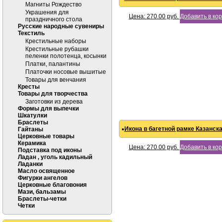
Магниты Рождество
Украшения для
Цена:
270.00
руб.
Добавить в ко
праздничного стола
Русские народные сувениры
Текстиль
Крестильные наборы
Крестильные рубашки
пеленки полотенца, косынки
Платки, палантины
Платочки носовые вышитые
Товары для венчания
Кресты
Товары для творчества
Заготовки из дерева
Формы для выпечки
Шкатулки
Браслеты
Икона в багетной рамке Казанска
Гайтаны
Церковные товары
Керамика
Цена:
270.00
руб.
Добавить в ко
Подставка под иконы
Ладан , уголь кадильный
Ладанки
Масло освященное
Фигурки ангелов
Церковные благовония
Мази, бальзамы
Браслеты-четки
Четки