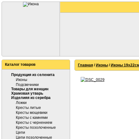
Каталог товаров
Главная
/
Иконы
/
Иконы 19х22см
Продукция из селенита
Иконы
Подсвечники
Товары для женщин
Храмовая утварь
Изделияя из серебра
Ложки
Кресты литые
Кресты мощевики
Кресты с камнями
Кресты с чернением
Кресты позолоченные
Цепи
Цепи позолоченные