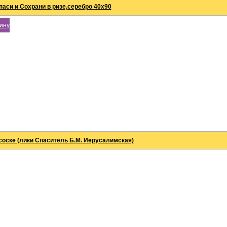
аси и Сохрани в ризе,серебро 40х90
зину
соске (лики Спаситель Б.М. Иерусалимская)