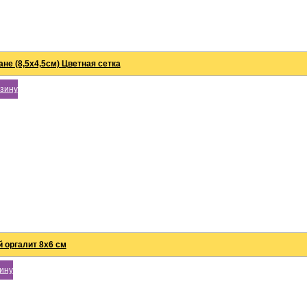
не (8,5х4,5см) Цветная сетка
рзину
 оргалит 8х6 см
зину