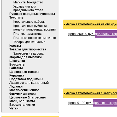
Магниты Рождество
Украшения для
праздничного стола
Русские народные сувениры
Текстиль
Крестильные наборы
Икона автомобильная на обсидиа
Крестильные рубашки
пеленки полотенца, косынки
Платки, палантины
Цена:
260.00
руб.
Добавить в ко
Платочки носовые вышитые
Товары для венчания
Кресты
Товары для творчества
Заготовки из дерева
Формы для выпечки
Шкатулки
Браслеты
Гайтаны
Церковные товары
Керамика
Подставка под иконы
Ладан , уголь кадильный
Ладанки
Масло освященное
Икона автомобильная с капсулой
Фигурки ангелов
Церковные благовония
Мази, бальзамы
Цена:
91.00
руб.
Добавить в кор
Браслеты-четки
Четки