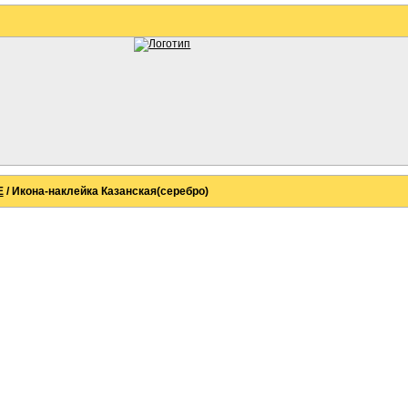
Е
/ Икона-наклейка Казанская(серебро)