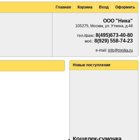
Главная
Корзина
Вход
Оформить
ООО "Ника"
105275, Москва, ул. Уткина, д.48
8(495)673-40-80
тел./факс:
8(929) 558-74-23
моб.:
e-mail:
info@mnika.ru
Новые поступления
Кошелек-сумочка