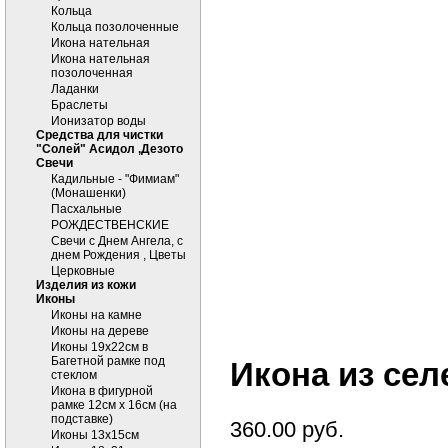
Кольца
Кольца позолоченные
Икона нательная
Икона нательная
позолоченная
Ладанки
Браслеты
Ионизатор воды
Средства для чистки
"Солей" Асидол ,Дезото
Cвечи
Кадильные - "Фимиам"
(Монашенки)
Пасхальные
РОЖДЕСТВЕНСКИЕ
Свечи с Днем Ангела, с
днем Рождения , Цветы
Церковные
Изделия из кожи
Иконы
Иконы на камне
Иконы на дереве
Иконы 19х22см в
Багетной рамке под
Икона из сел
стеклом
Икона в фигурной
рамке 12см х 16см (на
подставке)
360.00
руб.
Иконы 13х15см