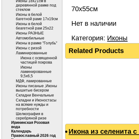
Иконы 18х21см в
деревянной рамке под
70х55см
стеклом
Иконы в белой
багетной раме 17х19см
Нет в наличии
Иконы в белой
беагетной рам 25х22
Иконы РАЗНЫЕ
Категория:
Иконы
Автомобильные
Иконы в рамке "Голубь"
Иконы с ризой
Related Products
Ламинированные
Икона с освященной
частицей покрова
Иконы
ламинированные
9,5х6,5
МДФ, лакированные
Иконы писаные ,Иконы
вышитые бисером
Складни Венчальные
Складни и Иконостасы
на всякие нужды и
потребности
Шелкография в
серебряной ризе
Ирининская Розовая
вода
Икона из селенита 
Календарь
Православный 2026 год