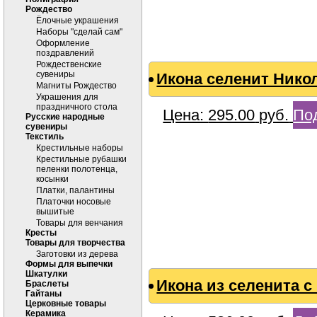
Рождество
Ёлочные украшения
Наборы "сделай сам"
Оформление
поздравлений
Рождественские
сувениры
Икона селенит Нико
Магниты Рождество
Украшения для
праздничного стола
Цена:
295.00
руб.
По
Русские народные
сувениры
Текстиль
Крестильные наборы
Крестильные рубашки
пеленки полотенца,
косынки
Платки, палантины
Платочки носовые
вышитые
Товары для венчания
Кресты
Товары для творчества
Заготовки из дерева
Формы для выпечки
Шкатулки
Икона из селенита с
Браслеты
Гайтаны
Церковные товары
Керамика