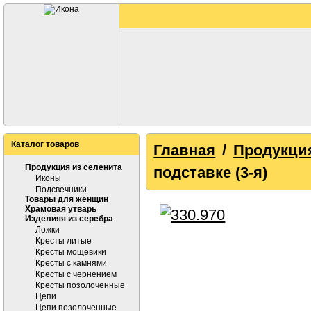
Каталог товаров
Главная
/
Продукци
Продукция из селенита
подставке (3-я)
Иконы
Подсвечники
Товары для женщин
Храмовая утварь
Изделияя из серебра
Ложки
Кресты литые
Кресты мощевики
Кресты с камнями
Кресты с чернением
Кресты позолоченные
Цепи
Цепи позолоченные