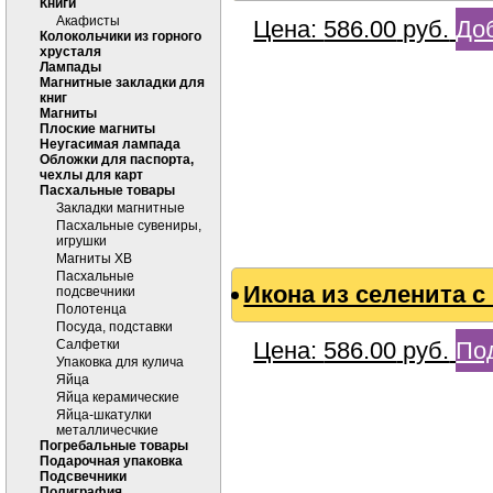
Книги
Акафисты
Цена:
586.00
руб.
Доб
Колокольчики из горного
хрусталя
Лампады
Магнитные закладки для
книг
Магниты
Плоские магниты
Неугасимая лампада
Обложки для паспорта,
чехлы для карт
Пасхальные товары
Закладки магнитные
Пасхальные сувениры,
игрушки
Магниты ХВ
Пасхальные
Икона из селенита 
подсвечники
Полотенца
Посуда, подставки
Салфетки
Цена:
586.00
руб.
По
Упаковка для кулича
Яйца
Яйца керамические
Яйца-шкатулки
металличесчкие
Погребальные товары
Подарочная упаковка
Подсвечники
Полиграфия