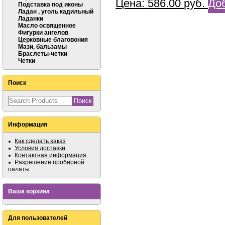
Цена:
586.00
руб.
Доб
Подставка под иконы
Ладан , уголь кадильный
Ладанки
Масло освященное
Фигурки ангелов
Церковные благовония
Мази, бальзамы
Браслеты-четки
Четки
Поиск
Информация
Как сделать заказ
Условия доставки
Контактная информация
Разрешение пробирной
палаты
Ваша корзина
Для пользователей