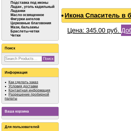
Подставка под иконы
Ладан , уголь кадильный
Ладанки
Икона Спаситель в б
Масло освященное
Фигурки ангелов
Церковные благовония
Мази, бальзамы
Цена:
345.00
руб.
Доб
Браслеты-четки
Четки
Поиск
Информация
Как сделать заказ
Условия доставки
Контактная информация
Разрешение пробирной
палаты
Ваша корзина
Для пользователей