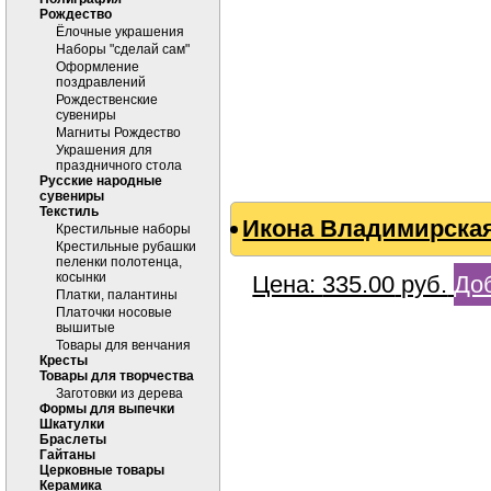
Рождество
Ёлочные украшения
Наборы "сделай сам"
Оформление
поздравлений
Рождественские
сувениры
Магниты Рождество
Украшения для
праздничного стола
Русские народные
сувениры
Текстиль
Икона Владимирская
Крестильные наборы
Крестильные рубашки
пеленки полотенца,
косынки
Цена:
335.00
руб.
Доб
Платки, палантины
Платочки носовые
вышитые
Товары для венчания
Кресты
Товары для творчества
Заготовки из дерева
Формы для выпечки
Шкатулки
Браслеты
Гайтаны
Церковные товары
Керамика