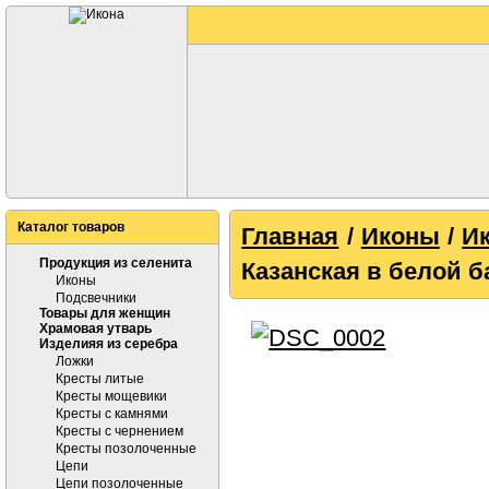
Каталог товаров
Главная
/
Иконы
/
Ик
Продукция из селенита
Казанская в белой б
Иконы
Подсвечники
Товары для женщин
Храмовая утварь
Изделияя из серебра
Ложки
Кресты литые
Кресты мощевики
Кресты с камнями
Кресты с чернением
Кресты позолоченные
Цепи
Цепи позолоченные