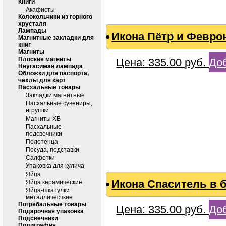
Книги
Акафисты
Колокольчики из горного
хрусталя
Лампады
Икона Пётр и Феврон
Магнитные закладки для
книг
Магниты
Плоские магниты
Цена:
335.00
руб.
Доб
Неугасимая лампада
Обложки для паспорта,
чехлы для карт
Пасхальные товары
Закладки магнитные
Пасхальные сувениры,
игрушки
Магниты ХВ
Пасхальные
подсвечники
Полотенца
Посуда, подставки
Салфетки
Упаковка для кулича
Яйца
Икона Спаситель в б
Яйца керамические
Яйца-шкатулки
металличесчкие
Погребальные товары
Цена:
335.00
руб.
Доб
Подарочная упаковка
Подсвечники
Полиграфия