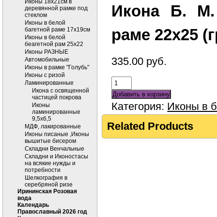
Иконы 18х21см в
Икона Б. М.
деревянной рамке под
стеклом
Иконы в белой
раме 22х25 (
багетной раме 17х19см
Иконы в белой
беагетной рам 25х22
Иконы РАЗНЫЕ
335.00
руб.
Автомобильные
Иконы в рамке "Голубь"
Иконы с ризой
Ламинированные
Икона с освященной
Добавить в корзину
частицей покрова
Категория:
Иконы в б
Иконы
ламинированные
9,5х6,5
Related Products
МДФ, лакированные
Иконы писаные ,Иконы
вышитые бисером
Складни Венчальные
Складни и Иконостасы
на всякие нужды и
потребности
Шелкография в
серебряной ризе
Ирининская Розовая
вода
Календарь
Православный 2026 год