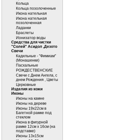
Кольца
Кольца позолоченные
Икона нательная
Икона нательная
позолоченная
Ладанки
Браслеты
Ионизатор воды
Средства для чистки
"Солей" Асидол ,Дезото
Cвечи
Кадильные - "Фимиам"
(Монашенки)
Пасхальные
РОЖДЕСТВЕНСКИЕ
Свечи с Днем Ангела, с
днем Рождения , Цветы
Церковные
Изделия из кожи
Иконы
Иконы на камне
Иконы на дереве
Иконы 19х22см в
Багетной рамке под
стеклом
Икона в фигурной
рамке 12см х 16см (на
подставке)
Иконы 13х15см