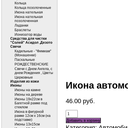
Кольца
Кольца позолоченные
Икона нательная
Икона нательная
позолоченная
Ладанки
Браслеты
Ионизатор воды
Средства для чистки
"Солей" Асидол ,Дезото
Cвечи
Кадильные - "Фимиам"
(Монашенки)
Пасхальные
РОЖДЕСТВЕНСКИЕ
Свечи с Днем Ангела, с
днем Рождения , Цветы
Церковные
Изделия из кожи
Икона автом
Иконы
Иконы на камне
Иконы на дереве
Иконы 19х22см в
46.00
руб.
Багетной рамке под
стеклом
Икона в фигурной
рамке 12см х 16см (на
подставке)
Добавить в корзину
Иконы 13х15см
Категория:
Автомоби