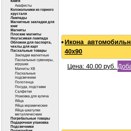
Книги
Акафисты
Колокольчики из горного
хрусталя
Лампады
Магнитные закладки для
книг
Магниты
Плоские магниты
Неугасимая лампада
Икона автомобильн
Обложки для паспорта,
чехлы для карт
40х90
Пасхальные товары
Закладки магнитные
Пасхальные сувениры,
игрушки
Цена:
40.00
руб.
Доба
Магниты ХВ
Пасхальные
подсвечники
Полотенца
Посуда, подставки
Салфетки
Упаковка для кулича
Яйца
Яйца керамические
Яйца-шкатулки
металличесчкие
Погребальные товары
Подарочная упаковка
Подсвечники
Полиграфия