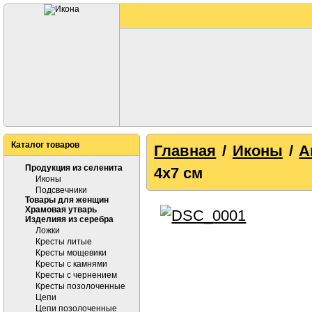
Каталог товаров
Главная
/
Иконы
/
А
Продукция из селенита
4х7 см
Иконы
Подсвечники
Товары для женщин
Храмовая утварь
Изделияя из серебра
Ложки
Кресты литые
Кресты мощевики
Кресты с камнями
Кресты с чернением
Кресты позолоченные
Цепи
Цепи позолоченные