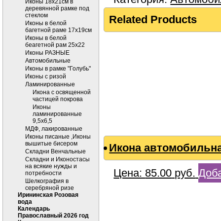
Иконы 18х21см в
деревянной рамке под
стеклом
Related Products
Иконы в белой
багетной раме 17х19см
Иконы в белой
беагетной рам 25х22
Иконы РАЗНЫЕ
Автомобильные
Иконы в рамке "Голубь"
Иконы с ризой
Ламинированные
Икона с освященной
частицей покрова
Иконы
ламинированные
9,5х6,5
МДФ, лакированные
Иконы писаные ,Иконы
вышитые бисером
Икона автомобильная
Складни Венчальные
Складни и Иконостасы
на всякие нужды и
Цена:
85.00
руб.
Доба
потребности
Шелкография в
серебряной ризе
Ирининская Розовая
вода
Календарь
Православный 2026 год