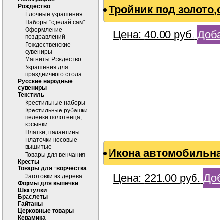
Рождество
Тройник под золото
Ёлочные украшения
Наборы "сделай сам"
Оформление
Цена:
40.00
руб.
Доба
поздравлений
Рождественские
сувениры
Магниты Рождество
Украшения для
праздничного стола
Русские народные
сувениры
Текстиль
Крестильные наборы
Крестильные рубашки
пеленки полотенца,
косынки
Платки, палантины
Платочки носовые
вышитые
Икона автомобильная
Товары для венчания
Кресты
Товары для творчества
Цена:
221.00
руб.
Доб
Заготовки из дерева
Формы для выпечки
Шкатулки
Браслеты
Гайтаны
Церковные товары
Керамика