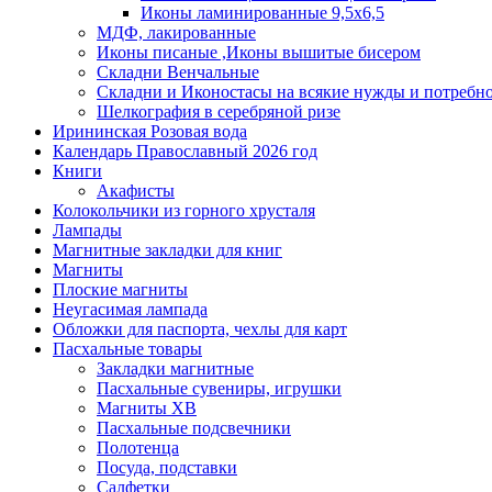
Иконы ламинированные 9,5х6,5
МДФ, лакированные
Иконы писаные ,Иконы вышитые бисером
Складни Венчальные
Складни и Иконостасы на всякие нужды и потребн
Шелкография в серебряной ризе
Ирининская Розовая вода
Календарь Православный 2026 год
Книги
Акафисты
Колокольчики из горного хрусталя
Лампады
Магнитные закладки для книг
Магниты
Плоские магниты
Неугасимая лампада
Обложки для паспорта, чехлы для карт
Пасхальные товары
Закладки магнитные
Пасхальные сувениры, игрушки
Магниты ХВ
Пасхальные подсвечники
Полотенца
Посуда, подставки
Салфетки