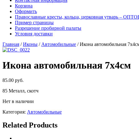
Контактная информация
Корзина
Оформить
Православные кресты, кольца, церковная утварь – ОПТ
Пример страницы
Разрешение пробирной палаты
Условия доставки
Главная
/
Иконы
/
Автомобильные
/ Икона автомобильная 7х4с
Икона автомобильная 7х4см
85.00
руб.
85 Металл, скотч
Нет в наличии
Категория:
Автомобильные
Related Products