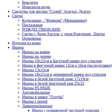
Браслеты
Ионизатор воды
Средства для чистки "Солей" Асидол ,Дезото
Cвечи
Кадильные - "Фимиам" (Монашенки)
Пасхальные
РОЖДЕСТВЕНСКИЕ
Свечи с Днем Ангела, с днем Рождения , Цветы
Церковные
Изделия из кожи
Иконы
Иконы на камне
Иконы на дереве
Иконы 19х22см в Багетной рамке под стеклом
Икона в фигурной рамке 12см х 16см (на подставке)
Иконы 13х15см
Иконы 18х21см в деревянной рамке под стеклом
Иконы в белой багетной раме 17х19см
Иконы в белой беагетной рам 25х22
Иконы РАЗНЫЕ
Автомобильные
Иконы в рамке "Голубь"
Иконы с ризой
Ламинированные
Икона с освященной частицей покрова