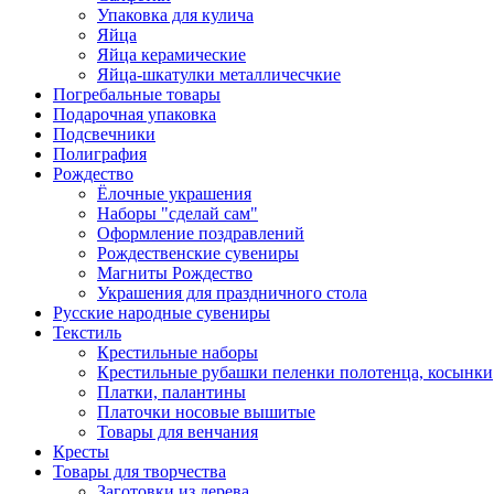
Упаковка для кулича
Яйца
Яйца керамические
Яйца-шкатулки металличесчкие
Погребальные товары
Подарочная упаковка
Подсвечники
Полиграфия
Рождество
Ёлочные украшения
Наборы "сделай сам"
Оформление поздравлений
Рождественские сувениры
Магниты Рождество
Украшения для праздничного стола
Русские народные сувениры
Текстиль
Крестильные наборы
Крестильные рубашки пеленки полотенца, косынки
Платки, палантины
Платочки носовые вышитые
Товары для венчания
Кресты
Товары для творчества
Заготовки из дерева