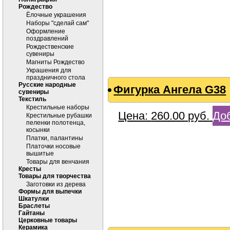
Рождество
Ёлочные украшения
Наборы "сделай сам"
Оформление
поздравлений
Рождественские
сувениры
Магниты Рождество
Украшения для
праздничного стола
Русские народные
Фигурка Ангела G38
сувениры
Текстиль
Крестильные наборы
Цена:
260.00
руб.
Доб
Крестильные рубашки
пеленки полотенца,
косынки
Платки, палантины
Платочки носовые
вышитые
Товары для венчания
Кресты
Товары для творчества
Заготовки из дерева
Формы для выпечки
Шкатулки
Браслеты
Гайтаны
Церковные товары
Керамика