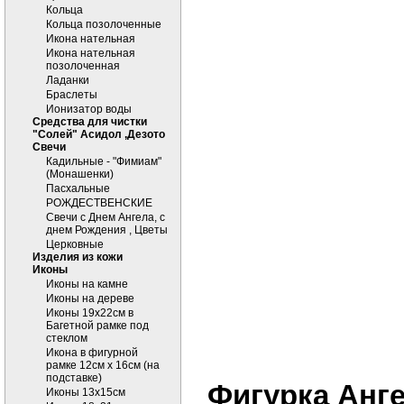
Кольца
Кольца позолоченные
Икона нательная
Икона нательная
позолоченная
Ладанки
Браслеты
Ионизатор воды
Средства для чистки
"Солей" Асидол ,Дезото
Cвечи
Кадильные - "Фимиам"
(Монашенки)
Пасхальные
РОЖДЕСТВЕНСКИЕ
Свечи с Днем Ангела, с
днем Рождения , Цветы
Церковные
Изделия из кожи
Иконы
Иконы на камне
Иконы на дереве
Иконы 19х22см в
Багетной рамке под
стеклом
Икона в фигурной
рамке 12см х 16см (на
подставке)
Фигурка Анге
Иконы 13х15см