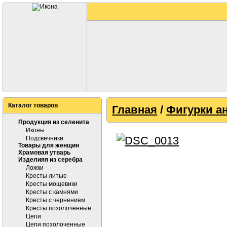
Каталог товаров
Главная
/
Фигурки а
Продукция из селенита
Иконы
Подсвечники
Товары для женщин
Храмовая утварь
Изделияя из серебра
Ложки
Кресты литые
Кресты мощевики
Кресты с камнями
Кресты с чернением
Кресты позолоченные
Цепи
Цепи позолоченные