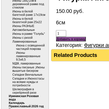
Иконы 18х21см в
деревянной рамке под
стеклом
150.00
руб.
Иконы в белой
багетной раме 17х19см
Иконы в белой
6см
беагетной рам 25х22
Иконы РАЗНЫЕ
Автомобильные
Иконы в рамке "Голубь"
Иконы с ризой
Добавить в корзину
Ламинированные
Категория:
Фигурки а
Икона с освященной
частицей покрова
Иконы
Related Products
ламинированные
9,5х6,5
МДФ, лакированные
Иконы писаные ,Иконы
вышитые бисером
Складни Венчальные
Складни и Иконостасы
на всякие нужды и
потребности
Шелкография в
серебряной ризе
Ирининская Розовая
вода
Календарь
Православный 2026 год