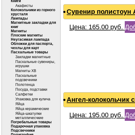
Книги
Акафисты
Колокольчики из горного
Сувенир полистоун А
хрусталя
Лампады
Магнитные закладки для
Цена:
165.00
руб.
Доб
книг
Магниты
Плоские магниты
Неугасимая лампада
Обложки для паспорта,
чехлы для карт
Пасхальные товары
Закладки магнитные
Пасхальные сувениры,
игрушки
Магниты ХВ
Пасхальные
подсвечники
Полотенца
Посуда, подставки
Салфетки
Ангел-колокольчик 
Упаковка для кулича
Яйца
Яйца керамические
Цена:
195.00
руб.
Доб
Яйца-шкатулки
металличесчкие
Погребальные товары
Подарочная упаковка
Подсвечники
Полиграфия