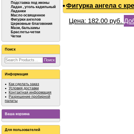
Подставка под иконы
Фигурка ангела с кр
Ладан , уголь кадильный
Ладанки
Масло освященное
Цена:
182.00
руб.
Доб
Фигурки ангелов
Церковные благовония
Мази, бальзамы
Браслеты-четки
Четки
Поиск
Информация
Как сделать заказ
Условия доставки
Контактная информация
Разрешение пробирной
палаты
Ваша корзина
Для пользователей