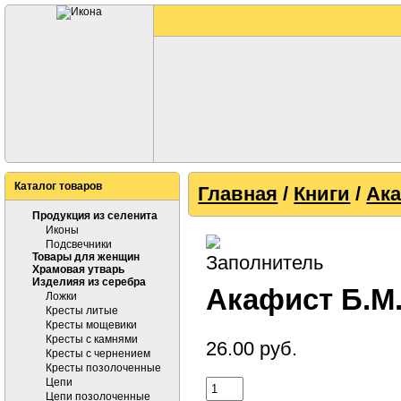
Каталог товаров
Главная
/
Книги
/
Ак
Продукция из селенита
Иконы
Подсвечники
Товары для женщин
Храмовая утварь
Изделияя из серебра
Акафист Б.М.
Ложки
Кресты литые
Кресты мощевики
Кресты с камнями
26.00
руб.
Кресты с чернением
Кресты позолоченные
Цепи
Цепи позолоченные