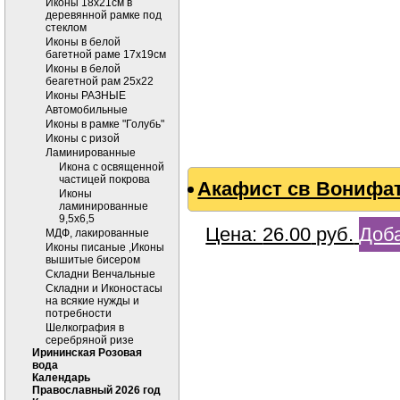
Иконы 18х21см в
деревянной рамке под
стеклом
Иконы в белой
багетной раме 17х19см
Иконы в белой
беагетной рам 25х22
Иконы РАЗНЫЕ
Автомобильные
Иконы в рамке "Голубь"
Иконы с ризой
Ламинированные
Икона с освященной
частицей покрова
Акафист св Вонифа
Иконы
ламинированные
9,5х6,5
Цена:
26.00
руб.
Доба
МДФ, лакированные
Иконы писаные ,Иконы
вышитые бисером
Складни Венчальные
Складни и Иконостасы
на всякие нужды и
потребности
Шелкография в
серебряной ризе
Ирининская Розовая
вода
Календарь
Православный 2026 год