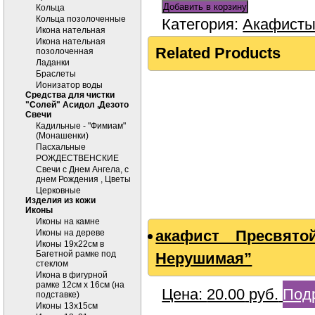
Добавить в корзину
Кольца
Кольца позолоченные
Категория:
Акафист
Икона нательная
Икона нательная
Related Products
позолоченная
Ладанки
Браслеты
Ионизатор воды
Средства для чистки
"Солей" Асидол ,Дезото
Cвечи
Кадильные - "Фимиам"
(Монашенки)
Пасхальные
РОЖДЕСТВЕНСКИЕ
Свечи с Днем Ангела, с
днем Рождения , Цветы
Церковные
Изделия из кожи
Иконы
Иконы на камне
акафист Пресвят
Иконы на дереве
Иконы 19х22см в
Багетной рамке под
Нерушимая”
стеклом
Икона в фигурной
рамке 12см х 16см (на
Цена:
20.00
руб.
Под
подставке)
Иконы 13х15см