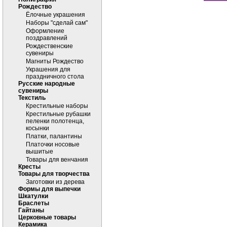
Рождество
Ёлочные украшения
Наборы "сделай сам"
Оформление
поздравлений
Рождественские
сувениры
Магниты Рождество
Украшения для
праздничного стола
Русские народные
сувениры
Текстиль
Крестильные наборы
Крестильные рубашки
пеленки полотенца,
косынки
Платки, палантины
Платочки носовые
вышитые
Товары для венчания
Кресты
Товары для творчества
Заготовки из дерева
Формы для выпечки
Шкатулки
Браслеты
Гайтаны
Церковные товары
Керамика