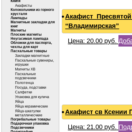
Книги
Акафисты
Колокольчики из горного
хрусталя
Акафист Пресвятой
Лампады
Магнитные закладки для
“Владимирская”
книг
Магниты
Плоские магниты
Неугасимая лампада
Цена:
20.00
руб.
Доба
Обложки для паспорта,
чехлы для карт
Пасхальные товары
Закладки магнитные
Пасхальные сувениры,
игрушки
Магниты ХВ
Пасхальные
подсвечники
Полотенца
Посуда, подставки
Салфетки
Упаковка для кулича
Яйца
Яйца керамические
Акафист св Ксении 
Яйца-шкатулки
металличесчкие
Погребальные товары
Подарочная упаковка
Цена:
21.00
руб.
Под
Подсвечники
Полиграфия