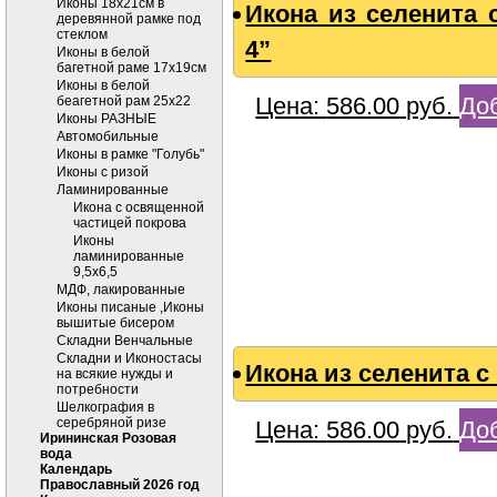
Иконы 18х21см в
Икона из селенита 
деревянной рамке под
стеклом
4”
Иконы в белой
багетной раме 17х19см
Иконы в белой
Цена:
586.00
руб.
Доб
беагетной рам 25х22
Иконы РАЗНЫЕ
Автомобильные
Иконы в рамке "Голубь"
Иконы с ризой
Ламинированные
Икона с освященной
частицей покрова
Иконы
ламинированные
9,5х6,5
МДФ, лакированные
Иконы писаные ,Иконы
вышитые бисером
Складни Венчальные
Складни и Иконостасы
Икона из селенита 
на всякие нужды и
потребности
Шелкография в
серебряной ризе
Цена:
586.00
руб.
Доб
Ирининская Розовая
вода
Календарь
Православный 2026 год