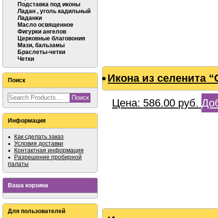
Подставка под иконы
Ладан , уголь кадильный
Ладанки
Масло освященное
Фигурки ангелов
Церковные благовония
Мази, бальзамы
Браслеты-четки
Четки
Икона из селенита 
Поиск
Цена:
586.00
руб.
Доб
Информация
Как сделать заказ
Условия доставки
Контактная информация
Разрешение пробирной
палаты
Ваша корзина
Для пользователей