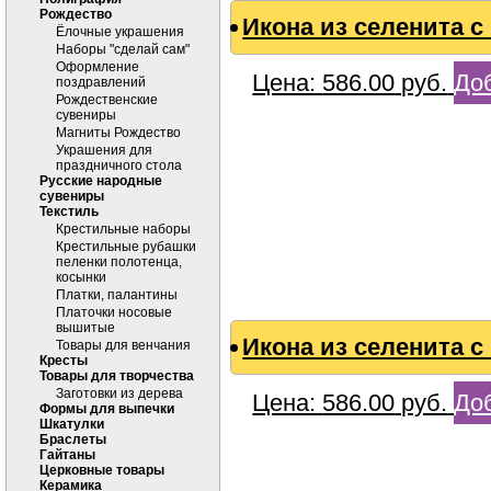
Рождество
Икона из селенита 
Ёлочные украшения
Наборы "сделай сам"
Оформление
Цена:
586.00
руб.
Доб
поздравлений
Рождественские
сувениры
Магниты Рождество
Украшения для
праздничного стола
Русские народные
сувениры
Текстиль
Крестильные наборы
Крестильные рубашки
пеленки полотенца,
косынки
Платки, палантины
Платочки носовые
вышитые
Икона из селенита 
Товары для венчания
Кресты
Товары для творчества
Заготовки из дерева
Цена:
586.00
руб.
Доб
Формы для выпечки
Шкатулки
Браслеты
Гайтаны
Церковные товары
Керамика