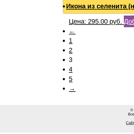
Икона из селенита (н
Цена:
295.00
руб.
Доб
←
1
2
3
4
5
→
©
Вс
Сайт