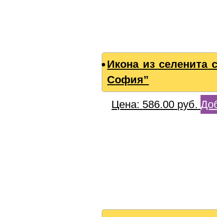
Икона из селенита 
София”
Цена:
586.00
руб.
Доб