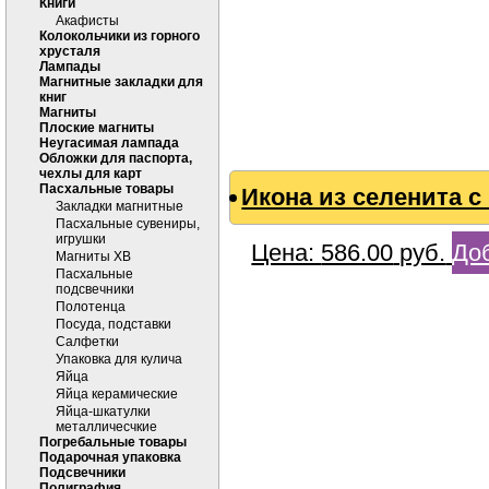
Книги
Акафисты
Колокольчики из горного
хрусталя
Лампады
Магнитные закладки для
книг
Магниты
Плоские магниты
Неугасимая лампада
Обложки для паспорта,
чехлы для карт
Пасхальные товары
Икона из селенита 
Закладки магнитные
Пасхальные сувениры,
игрушки
Цена:
586.00
руб.
Доб
Магниты ХВ
Пасхальные
подсвечники
Полотенца
Посуда, подставки
Салфетки
Упаковка для кулича
Яйца
Яйца керамические
Яйца-шкатулки
металличесчкие
Погребальные товары
Подарочная упаковка
Подсвечники
Полиграфия