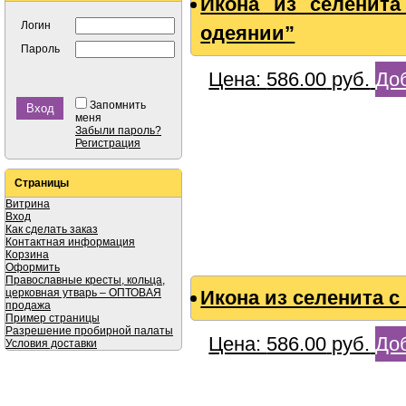
Икона из селенит
Логин
одеянии”
Пароль
Цена:
586.00
руб.
Доб
Запомнить
меня
Забыли пароль?
Регистрация
Страницы
Витрина
Вход
Как сделать заказ
Контактная информация
Корзина
Оформить
Православные кресты, кольца,
церковная утварь – ОПТОВАЯ
Икона из селенита с
продажа
Пример страницы
Разрешение пробирной палаты
Цена:
586.00
руб.
Доб
Условия доставки