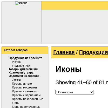
Каталог товаров
Главная
/
Продукция
Продукция из селенита
Иконы
Подсвечники
Иконы
Товары для женщин
Храмовая утварь
Изделияя из серебра
Ложки
Showing 41–60 of 81 r
Кресты литые
Кресты мощевики
Кресты с камнями
Кресты с чернением
Кресты позолоченные
Цепи
Цепи позолоченные