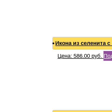
Икона из селенита 
Цена:
586.00
руб.
По