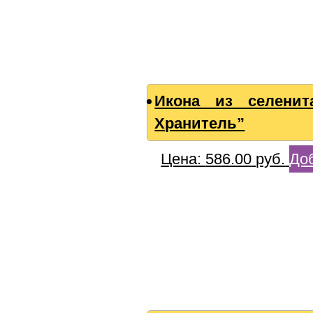
Икона из селенит
Хранитель”
Цена:
586.00
руб.
Доб