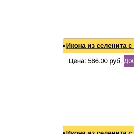
Икона из селенита 
Цена:
586.00
руб.
Доб
Икона из селенита 