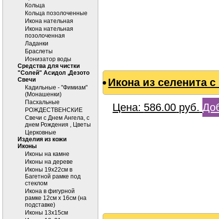
Кольца
Кольца позолоченные
Икона нательная
Икона нательная
позолоченная
Ладанки
Браслеты
Ионизатор воды
Средства для чистки
"Солей" Асидол ,Дезото
Cвечи
Икона из селенита с
Кадильные - "Фимиам"
(Монашенки)
Пасхальные
Цена:
586.00
руб.
Доб
РОЖДЕСТВЕНСКИЕ
Свечи с Днем Ангела, с
днем Рождения , Цветы
Церковные
Изделия из кожи
Иконы
Иконы на камне
Иконы на дереве
Иконы 19х22см в
Багетной рамке под
стеклом
Икона в фигурной
рамке 12см х 16см (на
подставке)
Иконы 13х15см