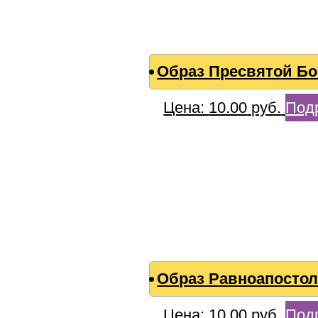
Образ Пресвятой Б
Цена:
10.00
руб.
Под
Образ Равноапостол
Цена:
10.00
руб.
Под