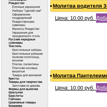
Рождество
Молитва водителя 3
Ёлочные украшения
Наборы "сделай сам"
Оформление
Цена:
10.00
руб.
Доба
поздравлений
Рождественские
сувениры
Магниты Рождество
Украшения для
праздничного стола
Русские народные
сувениры
Текстиль
Крестильные наборы
Крестильные рубашки
пеленки полотенца,
косынки
Платки, палантины
Платочки носовые
вышитые
Молитва Пантелеим
Товары для венчания
Кресты
Товары для творчества
Заготовки из дерева
Цена:
10.00
руб.
Доба
Формы для выпечки
Шкатулки
Браслеты
Гайтаны
Церковные товары
Керамика