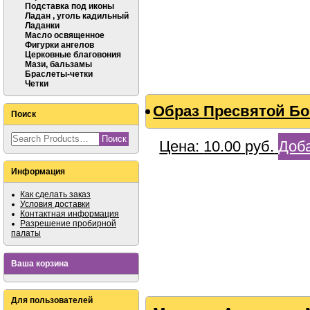
Подставка под иконы
Ладан , уголь кадильный
Ладанки
Масло освященное
Фигурки ангелов
Церковные благовония
Мази, бальзамы
Браслеты-четки
Четки
Образ Пресвятой Б
Поиск
Цена:
10.00
руб.
Доба
Информация
Как сделать заказ
Условия доставки
Контактная информация
Разрешение пробирной
палаты
Ваша корзина
Для пользователей