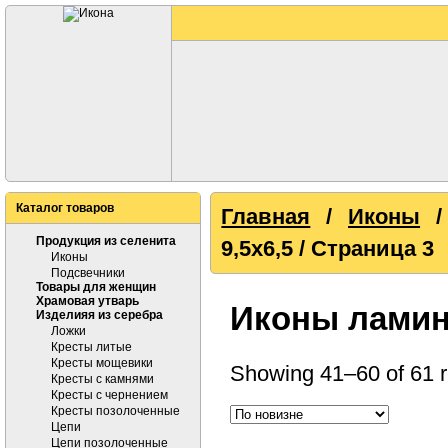
Каталог товаров
Главная
/
Иконы
Продукция из селенита
9,5х6,5 / Страница 3
Иконы
Подсвечники
Товары для женщин
Храмовая утварь
Иконы ламин
Изделияя из серебра
Ложки
Кресты литые
Кресты мощевики
Showing 41–60 of 61 r
Кресты с камнями
Кресты с чернением
Кресты позолоченные
Цепи
Цепи позолоченные