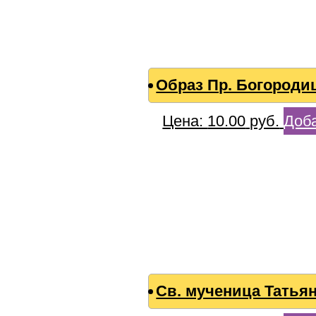
Образ Пр. Богород
Цена:
10.00
руб.
Доба
Св. мученица Татья