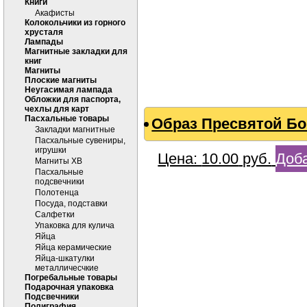
Книги
Акафисты
Колокольчики из горного
хрусталя
Лампады
Магнитные закладки для
книг
Магниты
Плоские магниты
Неугасимая лампада
Обложки для паспорта,
чехлы для карт
Пасхальные товары
Образ Пресвятой Б
Закладки магнитные
Пасхальные сувениры,
игрушки
Цена:
10.00
руб.
Доба
Магниты ХВ
Пасхальные
подсвечники
Полотенца
Посуда, подставки
Салфетки
Упаковка для кулича
Яйца
Яйца керамические
Яйца-шкатулки
металличесчкие
Погребальные товары
Подарочная упаковка
Подсвечники
Полиграфия