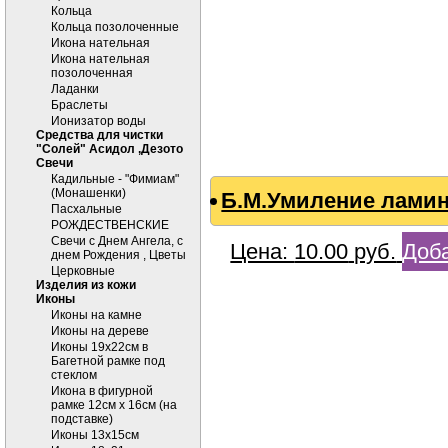
Кольца
Кольца позолоченные
Икона нательная
Икона нательная
позолоченная
Ладанки
Браслеты
Ионизатор воды
Средства для чистки
"Солей" Асидол ,Дезото
Cвечи
Кадильные - "Фимиам"
(Монашенки)
Б.М.Умиление ламин
Пасхальные
РОЖДЕСТВЕНСКИЕ
Свечи с Днем Ангела, с
Цена:
10.00
руб.
Доба
днем Рождения , Цветы
Церковные
Изделия из кожи
Иконы
Иконы на камне
Иконы на дереве
Иконы 19х22см в
Багетной рамке под
стеклом
Икона в фигурной
рамке 12см х 16см (на
подставке)
Иконы 13х15см