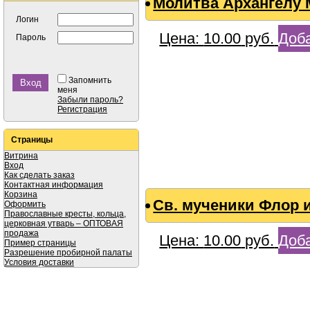
Молитва Архангелу
Логин
Цена:
10.00
руб.
Доба
Пароль
Запомнить
меня
Забыли пароль?
Регистрация
Страницы
Витрина
Вход
Как сделать заказ
Контактная информация
Корзина
Св. мученики Флор 
Оформить
Православные кресты, кольца,
церковная утварь – ОПТОВАЯ
продажа
Цена:
10.00
руб.
Доба
Пример страницы
Разрешение пробирной палаты
Условия доставки