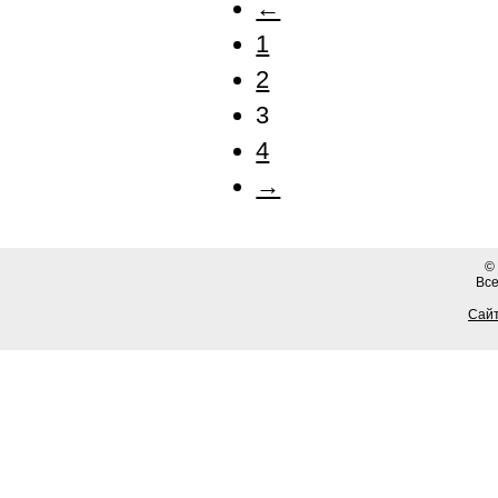
←
1
2
3
4
→
©
Вс
Сайт