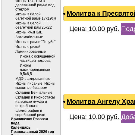
Иконы 18х21см в
деревянной рамке под
стеклом
Молитва к Пресвято
Иконы в белой
багетной раме 17х19см
Иконы в белой
Цена:
10.00
руб.
Под
беагетной рам 25х22
Иконы РАЗНЫЕ
Автомобильные
Иконы в рамке "Голубь"
Иконы с ризой
Ламинированные
Икона с освященной
частицей покрова
Иконы
ламинированные
9,5х6,5
МДФ, лакированные
Иконы писаные ,Иконы
вышитые бисером
Складни Венчальные
Складни и Иконостасы
Молитва Ангелу Хр
на всякие нужды и
потребности
Шелкография в
серебряной ризе
Цена:
10.00
руб.
Доба
Ирининская Розовая
вода
Календарь
Православный 2026 год