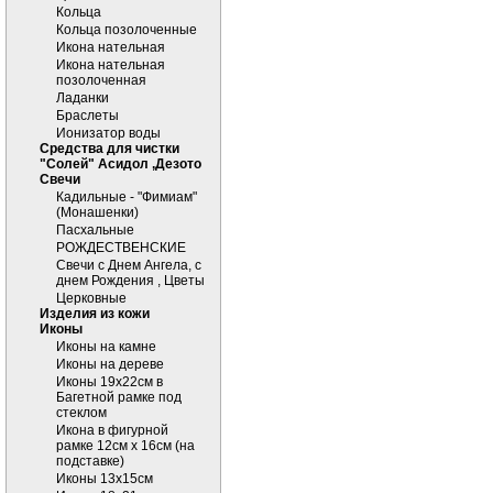
Кольца
Кольца позолоченные
Икона нательная
Икона нательная
позолоченная
Ладанки
Браслеты
Ионизатор воды
Средства для чистки
"Солей" Асидол ,Дезото
Cвечи
Кадильные - "Фимиам"
(Монашенки)
Пасхальные
РОЖДЕСТВЕНСКИЕ
Свечи с Днем Ангела, с
днем Рождения , Цветы
Церковные
Изделия из кожи
Иконы
Иконы на камне
Иконы на дереве
Иконы 19х22см в
Багетной рамке под
стеклом
Икона в фигурной
рамке 12см х 16см (на
подставке)
Иконы 13х15см