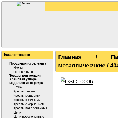
Каталог товаров
Главная
/
П
Продукция из селенита
металличесчкие
/ 40
Иконы
Подсвечники
Товары для женщин
Храмовая утварь
Изделияя из серебра
Ложки
Кресты литые
Кресты мощевики
Кресты с камнями
Кресты с чернением
Кресты позолоченные
Цепи
Цепи позолоченные