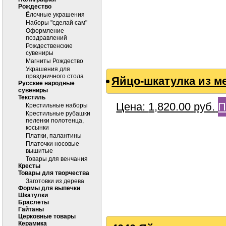
Рождество
Ёлочные украшения
Наборы "сделай сам"
Оформление
поздравлений
Рождественские
сувениры
Магниты Рождество
Украшения для
праздничного стола
Яйцо-шкатулка из 
Русские народные
сувениры
Текстиль
Цена:
1,820.00
руб.
П
Крестильные наборы
Крестильные рубашки
пеленки полотенца,
косынки
Платки, палантины
Платочки носовые
вышитые
Товары для венчания
Кресты
Товары для творчества
Заготовки из дерева
Формы для выпечки
Шкатулки
Браслеты
Гайтаны
Церковные товары
Керамика