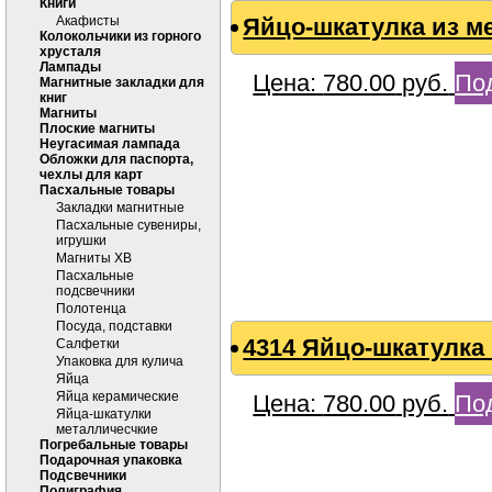
Книги
Акафисты
Яйцо-шкатулка из м
Колокольчики из горного
хрусталя
Лампады
Цена:
780.00
руб.
По
Магнитные закладки для
книг
Магниты
Плоские магниты
Неугасимая лампада
Обложки для паспорта,
чехлы для карт
Пасхальные товары
Закладки магнитные
Пасхальные сувениры,
игрушки
Магниты ХВ
Пасхальные
подсвечники
Полотенца
Посуда, подставки
4314 Яйцо-шкатулка 
Салфетки
Упаковка для кулича
Яйца
Яйца керамические
Цена:
780.00
руб.
По
Яйца-шкатулки
металличесчкие
Погребальные товары
Подарочная упаковка
Подсвечники
Полиграфия