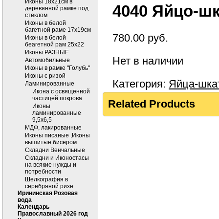
Иконы 18х21см в
4040 Яйцо-шк
деревянной рамке под
стеклом
Иконы в белой
багетной раме 17х19см
780.00
руб.
Иконы в белой
беагетной рам 25х22
Иконы РАЗНЫЕ
Нет в наличии
Автомобильные
Иконы в рамке "Голубь"
Иконы с ризой
Категория:
Яйца-шка
Ламинированные
Икона с освященной
частицей покрова
Related Products
Иконы
ламинированные
9,5х6,5
МДФ, лакированные
Иконы писаные ,Иконы
вышитые бисером
Складни Венчальные
Складни и Иконостасы
на всякие нужды и
потребности
Шелкография в
серебряной ризе
Ирининская Розовая
вода
Календарь
Православный 2026 год