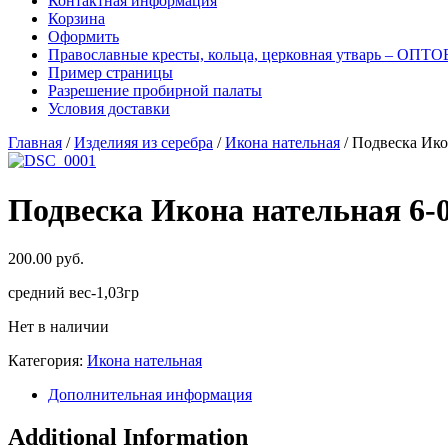
Контактная информация
Корзина
Оформить
Православные кресты, кольца, церковная утварь – ОПТ
Пример страницы
Разрешение пробирной палаты
Условия доставки
Главная
/
Изделияя из серебра
/
Икона нательная
/ Подвеска Ико
Подвеска Икона нательная 6-0
200.00
руб.
средний вес-1,03гр
Нет в наличии
Категория:
Икона нательная
Дополнительная информация
Additional Information