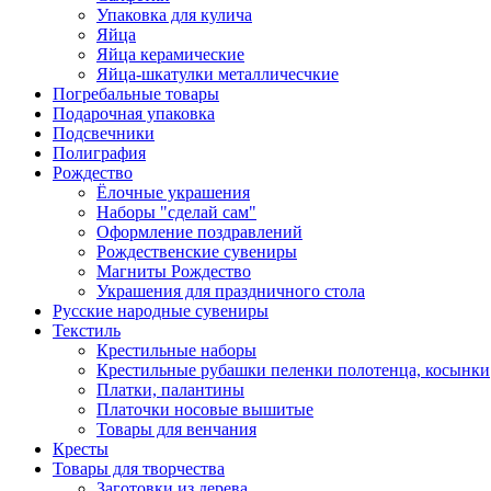
Упаковка для кулича
Яйца
Яйца керамические
Яйца-шкатулки металличесчкие
Погребальные товары
Подарочная упаковка
Подсвечники
Полиграфия
Рождество
Ёлочные украшения
Наборы "сделай сам"
Оформление поздравлений
Рождественские сувениры
Магниты Рождество
Украшения для праздничного стола
Русские народные сувениры
Текстиль
Крестильные наборы
Крестильные рубашки пеленки полотенца, косынки
Платки, палантины
Платочки носовые вышитые
Товары для венчания
Кресты
Товары для творчества
Заготовки из дерева