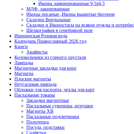
Иконы ламинированные 9,5х6,5
МДФ, лакированные
Иконы писаные ,Иконы вышитые бисером
Складни Венчальные
Складни и Иконостасы на всякие нужды и потребн
Шелкография в серебряной ризе
Ирининская Розовая вода
Календарь Православный 2026 год
Книги
Акафисты
Колокольчики из горного хрусталя
Лампады
Магнитные закладки для книг
Магниты
Плоские магниты
Неугасимая лампада
Обложки для паспорта, чехлы для карт
Пасхальные товары
Закладки магнитные
Пасхальные сувениры, игрушки
Магниты ХВ
Пасхальные подсвечники
Полотенца
Посуда, подставки
Салфетки