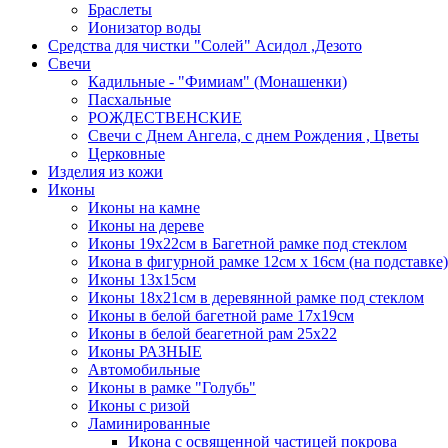
Браслеты
Ионизатор воды
Средства для чистки "Солей" Асидол ,Дезото
Cвечи
Кадильные - "Фимиам" (Монашенки)
Пасхальные
РОЖДЕСТВЕНСКИЕ
Свечи с Днем Ангела, с днем Рождения , Цветы
Церковные
Изделия из кожи
Иконы
Иконы на камне
Иконы на дереве
Иконы 19х22см в Багетной рамке под стеклом
Икона в фигурной рамке 12см х 16см (на подставке)
Иконы 13х15см
Иконы 18х21см в деревянной рамке под стеклом
Иконы в белой багетной раме 17х19см
Иконы в белой беагетной рам 25х22
Иконы РАЗНЫЕ
Автомобильные
Иконы в рамке "Голубь"
Иконы с ризой
Ламинированные
Икона с освященной частицей покрова