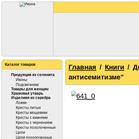
Каталог товаров
Главная
/
Книги
/ Д
Продукция из селенита
антисемитизме”
Иконы
Подсвечники
Товары для женщин
Храмовая утварь
Изделияя из серебра
Ложки
Кресты литые
Кресты мощевики
Кресты с камнями
Кресты с чернением
Кресты позолоченные
Цепи
Цепи позолоченные