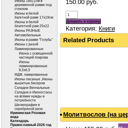
150.00
руб.
Иконы 18х21см в
деревянной рамке под
стеклом
Иконы в белой
багетной раме 17х19см
Добавить в корзину
Иконы в белой
беагетной рам 25х22
Категория:
Книги
Иконы РАЗНЫЕ
Автомобильные
Related Products
Иконы в рамке "Голубь"
Иконы с ризой
Ламинированные
Икона с освященной
частицей покрова
Иконы
ламинированные
9,5х6,5
МДФ, лакированные
Иконы писаные ,Иконы
вышитые бисером
Складни Венчальные
Складни и Иконостасы
на всякие нужды и
потребности
Шелкография в
серебряной ризе
Ирининская Розовая
Молитвослов (на це
вода
Календарь
Православный 2026 год