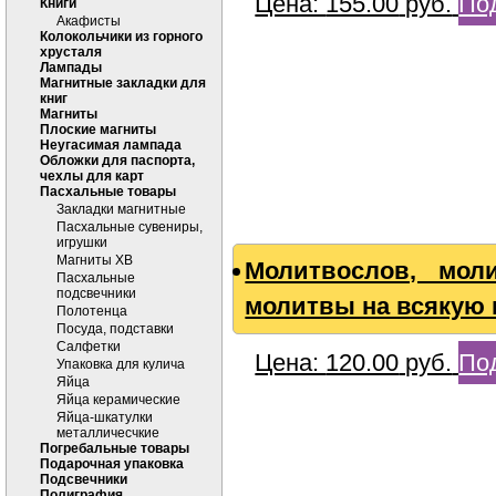
Цена:
155.00
руб.
По
Книги
Акафисты
Колокольчики из горного
хрусталя
Лампады
Магнитные закладки для
книг
Магниты
Плоские магниты
Неугасимая лампада
Обложки для паспорта,
чехлы для карт
Пасхальные товары
Закладки магнитные
Пасхальные сувениры,
игрушки
Магниты ХВ
Молитвослов, мол
Пасхальные
подсвечники
молитвы на всякую 
Полотенца
Посуда, подставки
Салфетки
Цена:
120.00
руб.
По
Упаковка для кулича
Яйца
Яйца керамические
Яйца-шкатулки
металличесчкие
Погребальные товары
Подарочная упаковка
Подсвечники
Полиграфия