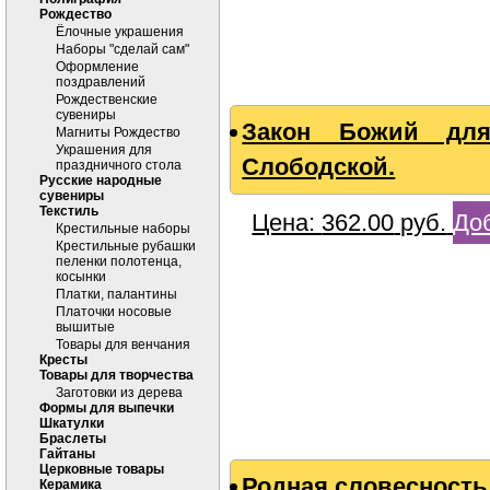
Рождество
Ёлочные украшения
Наборы "сделай сам"
Оформление
поздравлений
Рождественские
сувениры
Закон Божий дл
Магниты Рождество
Украшения для
Слободской.
праздничного стола
Русские народные
сувениры
Текстиль
Цена:
362.00
руб.
Доб
Крестильные наборы
Крестильные рубашки
пеленки полотенца,
косынки
Платки, палантины
Платочки носовые
вышитые
Товары для венчания
Кресты
Товары для творчества
Заготовки из дерева
Формы для выпечки
Шкатулки
Браслеты
Гайтаны
Церковные товары
Родная словесность
Керамика