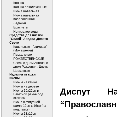
Кольца
Кольца позолоченные
Икона нательная
Икона нательная
позолоченная
Ладанки
Браслеты
Ионизатор воды
Средства для чистки
"Солей" Асидол ,Дезото
Cвечи
Кадильные - "Фимиам"
(Монашенки)
Пасхальные
РОЖДЕСТВЕНСКИЕ
Свечи с Днем Ангела, с
днем Рождения , Цветы
Церковные
Изделия из кожи
Иконы
Иконы на камне
Иконы на дереве
Диспут Н
Иконы 19х22см в
Багетной рамке под
стеклом
“Православн
Икона в фигурной
рамке 12см х 16см (на
подставке)
Иконы 13х15см